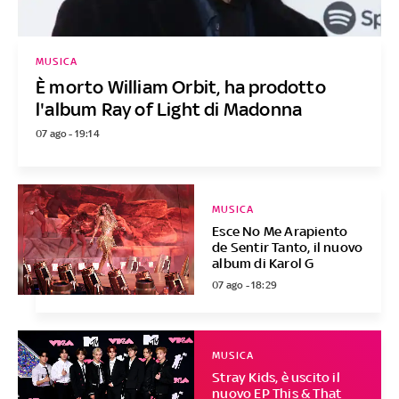
MUSICA
È morto William Orbit, ha prodotto
l'album Ray of Light di Madonna
07 ago - 19:14
MUSICA
Esce No Me Arapiento
de Sentir Tanto, il nuovo
album di Karol G
07 ago - 18:29
MUSICA
Stray Kids, è uscito il
nuovo EP This & That