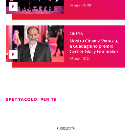
07 ago - 15:09
CINEMA
Mostra Cinema Venezia,
a Guadagnino premio
Cartier Glory Filmmaker
07 ago - 13:24
SPETTACOLO: PER TE
PUBBLICITÀ