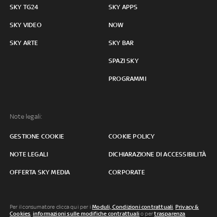
SKY TG24
SKY APPS
SKY VIDEO
NOW
SKY ARTE
SKY BAR
SPAZI SKY
PROGRAMMI
Note legali:
GESTIONE COOKIE
COOKIE POLICY
NOTE LEGALI
DICHIARAZIONE DI ACCESSIBILITÀ
OFFERTA SKY MEDIA
CORPORATE
Per il consumatore clicca qui per i
Moduli, Condizioni contrattuali
,
Privacy &
Cookies
,
informazioni sulle modifiche contrattuali
o per
trasparenza