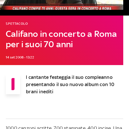
SPETTACOLO
Califano in concerto a Roma
per i suoi 70 anni
14 set 2008 - 13:22
I
l cantante festeggia il suo compleanno
presentando il suo nuovo album con 10
brani inediti
1000 canzoni scritte, 700 stampate, 400 incise. Una