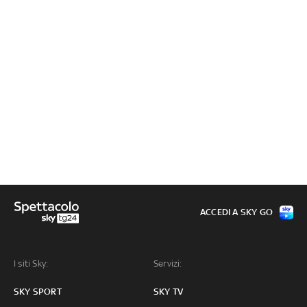
ACCEDI A SKY GO
I siti Sky:
Servizi:
SKY SPORT
SKY TV