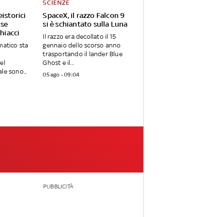
SCIENZE
istorici
SpaceX, il razzo Falcon 9
 se
si è schiantato sulla Luna
ghiacci
Il razzo era decollato il 15
matico sta
gennaio dello scorso anno
trasportando il lander Blue
el
Ghost e il...
le sono...
05 ago - 09:04
PUBBLICITÀ