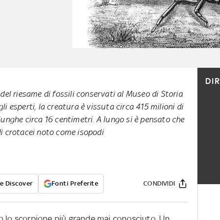
DI
 del riesame di fossili conservati al Museo di Storia
li esperti, la creatura è vissuta circa 415 milioni di
 lunghe circa 16 centimetri. A lungo si è pensato che
di crotacei noto come isopodi
e Discover
Fonti Preferite
CONDIVIDI
o lo scorpione più grande mai conosciuto. Un