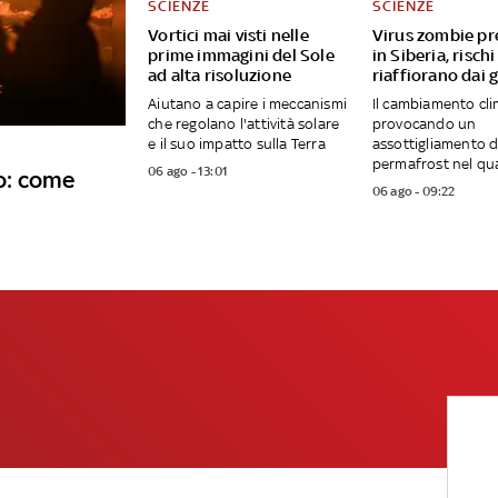
SCIENZE
SCIENZE
Vortici mai visti nelle
Virus zombie pre
prime immagini del Sole
in Siberia, rischi
ad alta risoluzione
riaffiorano dai 
Aiutano a capire i meccanismi
Il cambiamento cli
che regolano l'attività solare
provocando un
e il suo impatto sulla Terra
assottigliamento d
permafrost nel qua
06 ago - 13:01
to: come
06 ago - 09:22