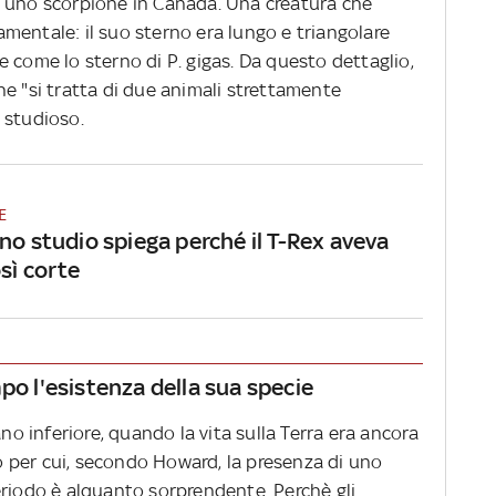
a uno scorpione in Canada. Una creatura che
mentale: il suo sterno era lungo e triangolare
 come lo sterno di P. gigas. Da questo dettaglio,
e "si tratta di due animali strettamente
 studioso.
E
no studio spiega perché il T-Rex aveva
sì corte
po l'esistenza della sua specie
ano inferiore, quando la vita sulla Terra era ancora
 per cui, secondo Howard, la presenza di uno
eriodo è alquanto sorprendente. Perchè gli