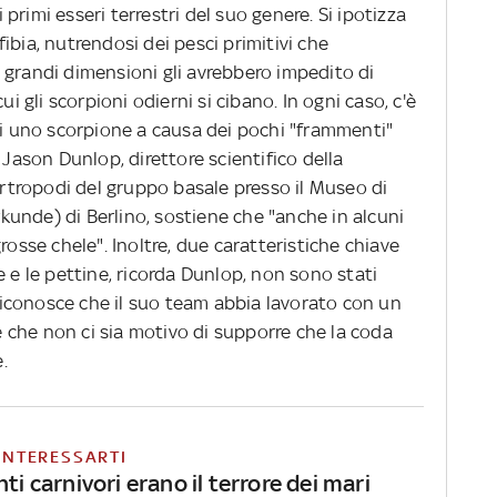
rimi esseri terrestri del suo genere. Si ipotizza
ibia, nutrendosi dei pesci primitivi che
 grandi dimensioni gli avrebbero impedito di
ui gli scorpioni odierni si cibano. In ogni caso, c'è
di uno scorpione a causa dei pochi "frammenti"
 Jason Dunlop, direttore scientifico della
 artropodi del gruppo basale presso il Museo di
unde) di Berlino, sostiene che "anche in alcuni
rosse chele". Inoltre, due caratteristiche chiave
e e le pettine, ricorda Dunlop, non sono stati
d riconosce che il suo team abbia lavorato con un
che non ci sia motivo di supporre che la coda
.
INTERESSARTI
nti carnivori erano il terrore dei mari