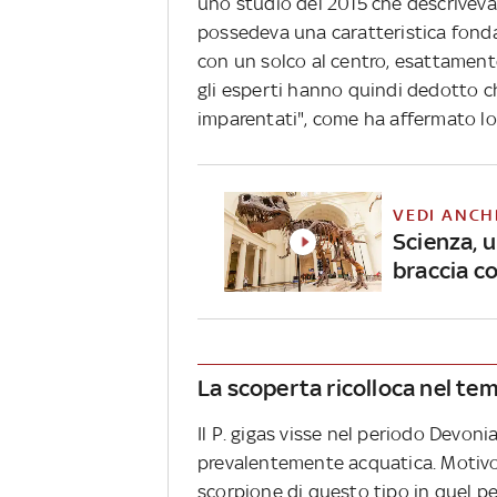
uno studio del 2015 che descrivev
possedeva una caratteristica fonda
con un solco al centro, esattamente
gli esperti hanno quindi dedotto ch
imparentati", come ha affermato lo
VEDI ANCH
Scienza, u
braccia co
La scoperta ricolloca nel tem
Il P. gigas visse nel periodo Devoni
prevalentemente acquatica. Motivo
scorpione di questo tipo in quel p