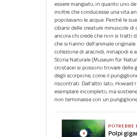
essere mangiato, in quanto uno dei p
inoltre che conducesse una vita anf
popolavano le acque. Perchè le sue
cibarsi delle creature minuscole di c
ancora chi crede che non si tratti 
che si hanno dell'animale originale.
collezione di aracnidi, miriapodi e
Storia Naturale (Museum für Naturk
crostacei si possono trovare delle g
degli scorpione, come il pungiglion
riscontrati. Dall'altro lato, Howar
esemplare incompleto, ma sostiene 
non terminasse con un pungiglione
POTREBBE 
Polpi giga