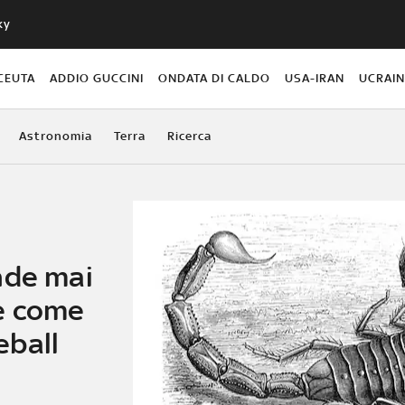
ky
CEUTA
ADDIO GUCCINI
ONDATA DI CALDO
USA-IRAN
UCRAI
Astronomia
Terra
Ricerca
nde mai
e come
eball