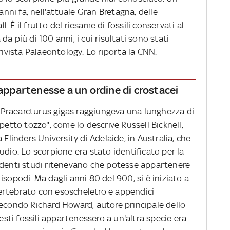
 anni fa, nell'attuale Gran Bretagna, delle
 È il frutto del riesame di fossili conservati al
a più di 100 anni, i cui risultati sono stati
rivista
Palaeontology. Lo riporta la CNN.
 appartenesse a un ordine di crostacei
il Praearcturus gigas raggiungeva una lunghezza di
petto tozzo", come lo descrive Russell Bicknell,
 Flinders University di Adelaide, in Australia, che
udio. Lo scorpione era stato identificato per la
edenti studi ritenevano che potesse appartenere
isopodi. Ma dagli anni 80 del 900, si è iniziato a
ertebrato con esoscheletro e appendici
Secondo Richard Howard, autore principale dello
resti fossili appartenessero a un'altra specie era