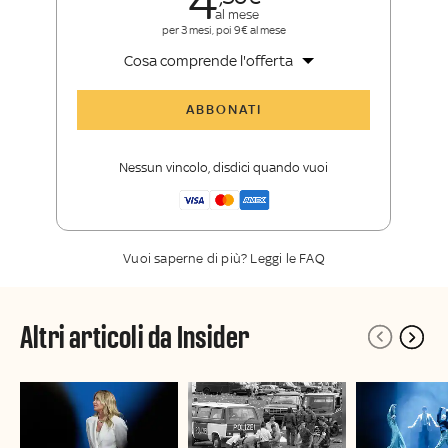
4
al mese
per 3 mesi, poi 9€ al mese
Cosa comprende l'offerta
Tutti gli articoli di Sky TG24 Insider
ABBONATI
Approfondimenti
,
opinioni e punti di
vista autorevoli
Nessun vincolo, disdici quando vuoi
La newsletter esclusiva di Sky TG24
Insider
Vuoi saperne di più? Leggi le FAQ
Altri articoli da Insider