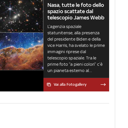
Nasa, tutte le foto dello
spazio scattate dal
telescopio James Webb
L’agenzia spaziale
statunitense, alla presenza
del presidente Biden e della
vice Harris, ha svelato le prime
immagini riprese dal
telescopio spaziale. Tra le
prime foto “a pieni colori” c’è
un pianeta esterno al
Sistema Solare, una nebulosa
planetaria, uno spettacolare
Vai alla Fotogallery
raggruppamento di cinque
galassie e le “scogliere
cosmiche”, ovvero il margine
di una spettacolare nebulosa
che ricorda la forma di una
scogliera