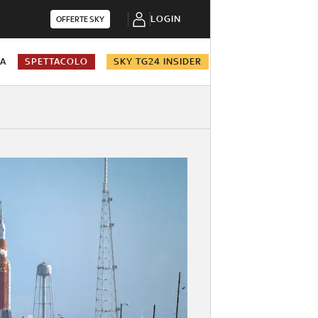
LOGIN
OFFERTE SKY
NA
SPETTACOLO
SKY TG24 INSIDER