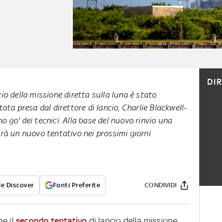
DI
io della missione diretta sulla luna è stato
tata presa dal direttore di lancio, Charlie Blackwell-
o go' dei tecnici. Alla base del nuovo rinvio una
arà un nuovo tentativo nei prossimi giorni
e Discover
Fonti Preferite
CONDIVIDI
he il
secondo tentativo
di lancio della missione