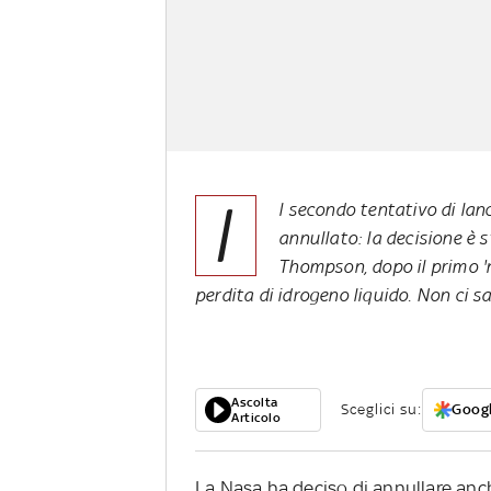
I
l secondo tentativo di lanc
annullato: la decisione è s
Thompson, dopo il primo 'n
perdita di idrogeno liquido. Non ci s
Ascolta
Sceglici su:
Googl
Articolo
La Nasa ha deciso di annullare anc