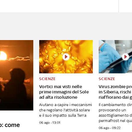
SCIENZE
SCIENZE
Vortici mai visti nelle
Virus zombie pre
prime immagini del Sole
in Siberia, rischi
ad alta risoluzione
riaffiorano dai 
Aiutano a capire i meccanismi
Il cambiamento cli
che regolano l'attività solare
provocando un
e il suo impatto sulla Terra
assottigliamento d
permafrost nel qua
06 ago - 13:01
to: come
06 ago - 09:22