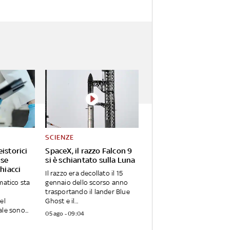
SCIENZE
istorici
SpaceX, il razzo Falcon 9
 se
si è schiantato sulla Luna
ghiacci
Il razzo era decollato il 15
matico sta
gennaio dello scorso anno
trasportando il lander Blue
el
Ghost e il...
le sono...
05 ago - 09:04