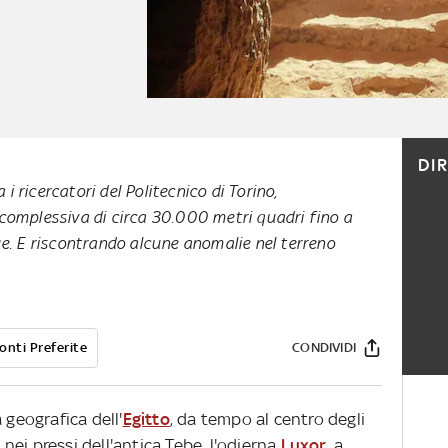
DI
a i ricercatori del Politecnico di Torino,
complessiva di circa 30.000 metri quadri fino a
e. E riscontrando alcune anomalie nel terreno
onti Preferite
CONDIVIDI
 geografica dell'
Egitto
, da tempo al centro degli
a nei pressi dell'antica Tebe, l'odierna
Luxor
, a