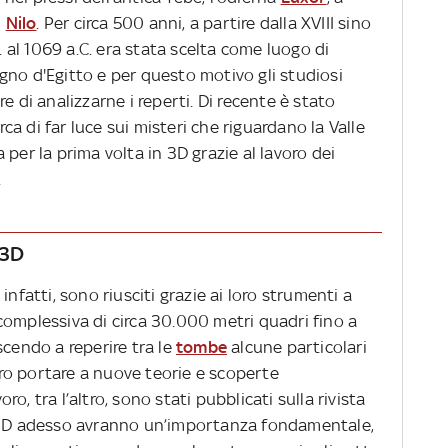
l
Nilo
. Per circa 500 anni, a partire dalla XVIII sino
C. al 1069 a.C. era stata scelta come luogo di
gno d'Egitto e per questo motivo gli studiosi
e di analizzarne i reperti. Di recente è stato
a di far luce sui misteri che riguardano la Valle
per la prima volta in 3D grazie al lavoro dei
.
 3D
infatti, sono riusciti grazie ai loro strumenti a
complessiva di circa 30.000 metri quadri fino a
scendo a reperire tra le
tombe
alcune particolari
ro portare a nuove teorie e scoperte
oro, tra l’altro, sono stati pubblicati sulla rivista
n 3D adesso avranno un’importanza fondamentale,