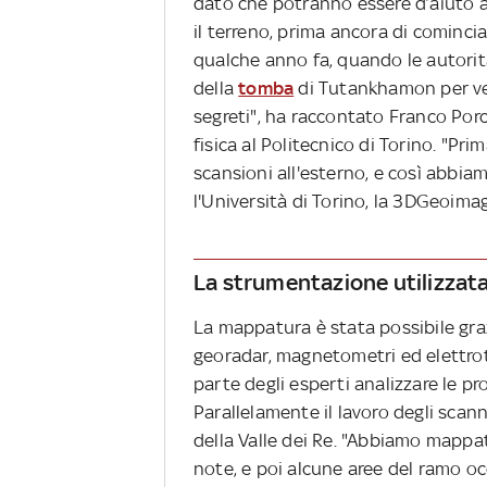
dato che potranno essere d’aiuto ag
il terreno, prima ancora di comincia
qualche anno fa, quando le autorit
della
tomba
di Tutankhamon per ver
segreti", ha raccontato Franco Porce
fisica al Politecnico di Torino. "Pri
scansioni all'esterno, e così abbiam
l'Università di Torino, la 3DGeoimag
La strumentazione utilizzat
La mappatura è stata possibile graz
georadar, magnetometri ed elettroto
parte degli esperti analizzare le p
Parallelamente il lavoro degli scann
della Valle dei Re. "Abbiamo mappa
note, e poi alcune aree del ramo oc