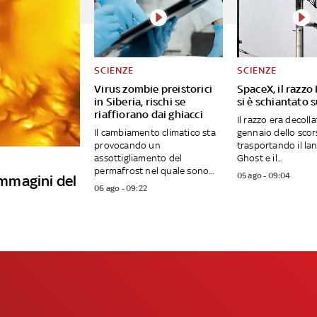
SCIENZE
SCIENZE
Virus zombie preistorici
SpaceX, il razzo
in Siberia, rischi se
si è schiantato 
riaffiorano dai ghiacci
Il razzo era decollat
Il cambiamento climatico sta
gennaio dello sco
provocando un
trasportando il la
assottigliamento del
Ghost e il...
permafrost nel quale sono...
05 ago - 09:04
 immagini del
06 ago - 09:22