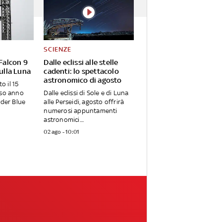
SCIENZE
 Falcon 9
Dalle eclissi alle stelle
sulla Luna
cadenti: lo spettacolo
astronomico di agosto
o il 15
rso anno
Dalle eclissi di Sole e di Luna
nder Blue
alle Perseidi, agosto offrirà
numerosi appuntamenti
astronomici....
02 ago - 10:01