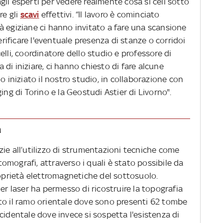
li esperti per vedere realmente cosa si celi sotto
re gli
scavi
effettivi. “Il lavoro è cominciato
à egiziane ci hanno invitato a fare una scansione
ificare l'eventuale presenza di stanze o corridoi
lli, coordinatore dello studio e professore di
ma di iniziare, ci hanno chiesto di fare alcune
o iniziato il nostro studio, in collaborazione con
ing di Torino e la Geostudi Astier di Livorno".
a
ie all’utilizzo di strumentazioni tecniche come
mografi, attraverso i quali è stato possibile da
roprietà elettromagnetiche del sottosuolo.
er laser ha permesso di ricostruire la topografia
to il ramo orientale dove sono presenti 62 tombe
cidentale dove invece si sospetta l'esistenza di