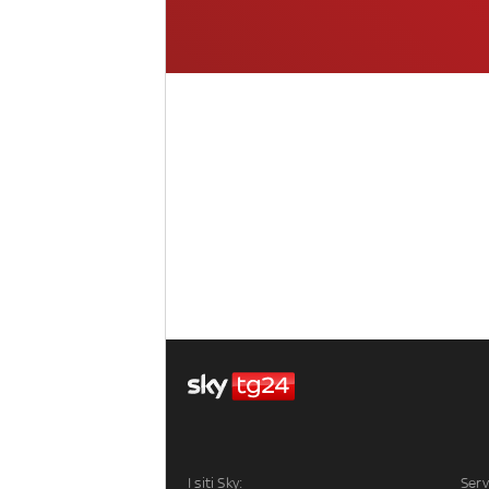
I siti Sky:
Serv