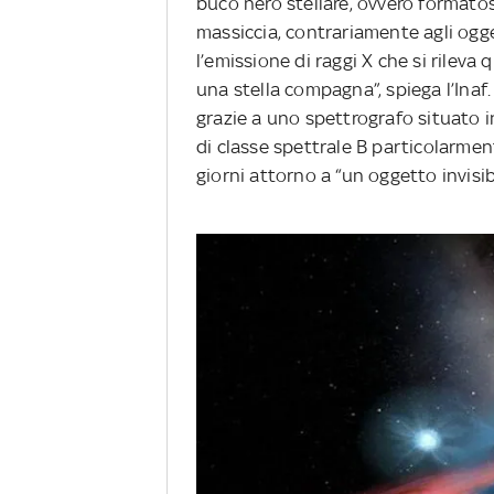
buco nero stellare, ovvero formatosi
massiccia, contrariamente agli ogge
l’emissione di raggi X che si rilev
una stella compagna”, spiega l’Inaf
grazie a uno spettrografo situato i
di classe spettrale B particolarment
giorni attorno a “un oggetto invisib