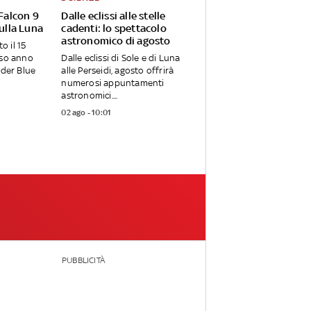
 Falcon 9
Dalle eclissi alle stelle
sulla Luna
cadenti: lo spettacolo
astronomico di agosto
o il 15
rso anno
Dalle eclissi di Sole e di Luna
nder Blue
alle Perseidi, agosto offrirà
numerosi appuntamenti
astronomici....
02 ago - 10:01
PUBBLICITÀ