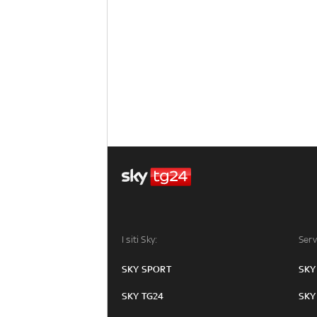
I siti Sky:
Serv
SKY SPORT
SKY
SKY TG24
SKY