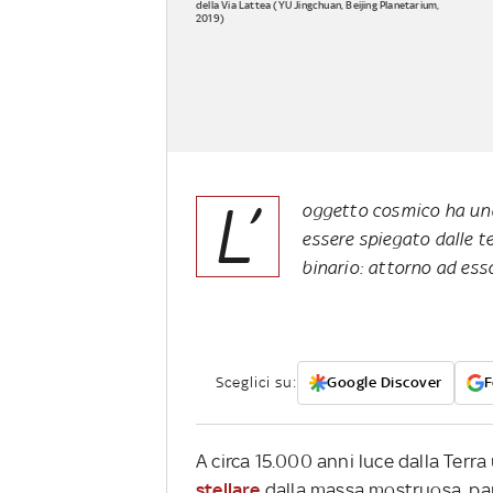
della Via Lattea (YU Jingchuan, Beijing Planetarium,
2019)
L’
oggetto cosmico ha una
essere spiegato dalle te
binario: attorno ad ess
Sceglici su:
Google Discover
F
A circa 15.000 anni luce dalla Terr
stellare
dalla massa mostruosa, pari