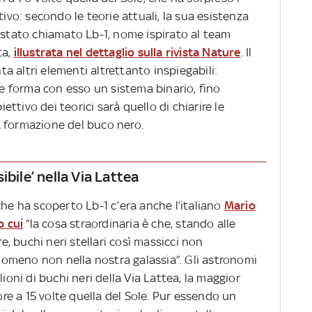
tivo: secondo le teorie attuali, la sua esistenza
stato chiamato Lb-1, nome ispirato al team
ta,
illustrata nel dettaglio sulla rivista Nature
. Il
 altri elementi altrettanto inspiegabili:
che forma con esso un sistema binario, fino
iettivo dei teorici sarà quello di chiarire le
 formazione del buco nero.
ibile’ nella Via Lattea
che ha scoperto Lb-1 c’era anche l’italiano
Mario
o cui
“la cosa straordinaria è che, stando alle
re, buchi neri stellari così massicci non
omeno non nella nostra galassia”. Gli astronomi
lioni di buchi neri della Via Lattea, la maggior
e a 15 volte quella del Sole. Pur essendo un