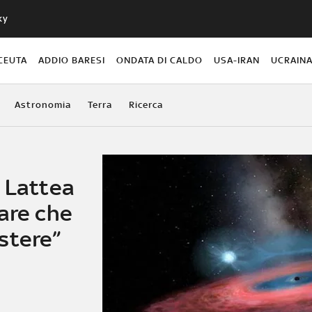
ky
CEUTA
ADDIO BARESI
ONDATA DI CALDO
USA-IRAN
UCRAIN
Astronomia
Terra
Ricerca
a Lattea
are che
stere”