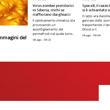
Virus zombie preistorici
SpaceX, il razzo
in Siberia, rischi se
si è schiantato 
riaffiorano dai ghiacci
Il razzo era decollat
Il cambiamento climatico sta
gennaio dello sco
provocando un
trasportando il la
assottigliamento del
Ghost e il...
permafrost nel quale sono...
05 ago - 09:04
 immagini del
06 ago - 09:22