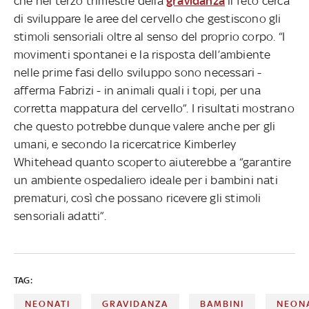
che nel terzo trimestre della
gravidanza
il feto cerca
di sviluppare le aree del cervello che gestiscono gli
stimoli sensoriali oltre al senso del proprio corpo. “I
movimenti spontanei e la risposta dell’ambiente
nelle prime fasi dello sviluppo sono necessari -
afferma Fabrizi - in animali quali i topi, per una
corretta mappatura del cervello”. I risultati mostrano
che questo potrebbe dunque valere anche per gli
umani, e secondo la ricercatrice Kimberley
Whitehead quanto scoperto aiuterebbe a “garantire
un ambiente ospedaliero ideale per i bambini nati
prematuri, così che possano ricevere gli stimoli
sensoriali adatti”.
TAG:
NEONATI
GRAVIDANZA
BAMBINI
NEON