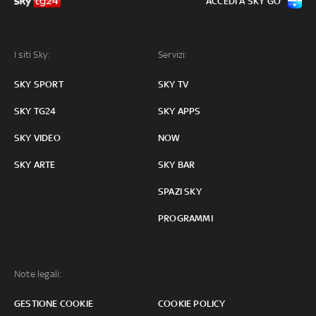
ACCEDI A SKY GO
I siti Sky:
Servizi:
SKY SPORT
SKY TV
SKY TG24
SKY APPS
SKY VIDEO
NOW
SKY ARTE
SKY BAR
SPAZI SKY
PROGRAMMI
Note legali:
GESTIONE COOKIE
COOKIE POLICY