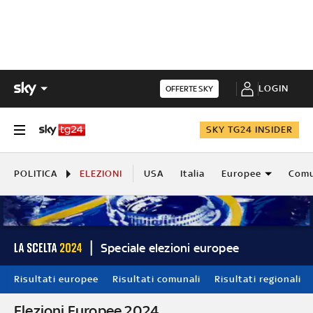
LOGIN
OFFERTE SKY
SKY TG24 INSIDER
POLITICA
ELEZIONI
USA
Italia
Europee
Comu
Speciale elezioni europee
Risultati europee
Risultati comunali
Risultati regionali
Elezioni Europee 2024