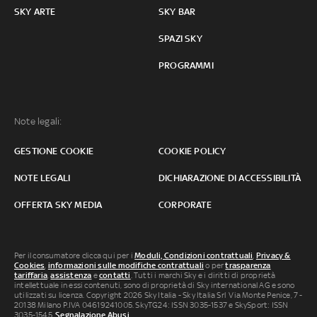
SKY ARTE
SKY BAR
SPAZI SKY
PROGRAMMI
Note legali:
GESTIONE COOKIE
COOKIE POLICY
NOTE LEGALI
DICHIARAZIONE DI ACCESSIBILITÀ
OFFERTA SKY MEDIA
CORPORATE
Per il consumatore clicca qui per i
Moduli, Condizioni contrattuali
,
Privacy &
Cookies
,
informazioni sulle modifiche contrattuali
o per
trasparenza
tariffaria
,
assistenza
e
contatti
. Tutti i marchi Sky e i diritti di proprietà
intellettuale in essi contenuti, sono di proprietà di Sky international AG e sono
utilizzati su licenza. Copyright 2026 Sky Italia - Sky Italia Srl Via Monte Penice, 7 -
20138 Milano P.IVA 04619241005. SkyTG24: ISSN 3035-1537 e SkySport: ISSN
3035-1545.
Segnalazione Abusi