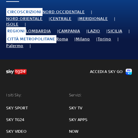
CIRCOSCRIZIONI
NORD OCCIDENTALE
NORD ORIENTALE
CENTRALE
MERIDIONALE
ISOLE
REGIONI
LOMBARDIA
CAMPANIA
LAZIO
SICILIA
CITTÀ METROPOLITANE
Roma
Milano
Torino
Palermo
ACCEDI A SKY GO
I siti Sky:
Servizi:
SKY SPORT
SKY TV
SKY TG24
SKY APPS
SKY VIDEO
NOW