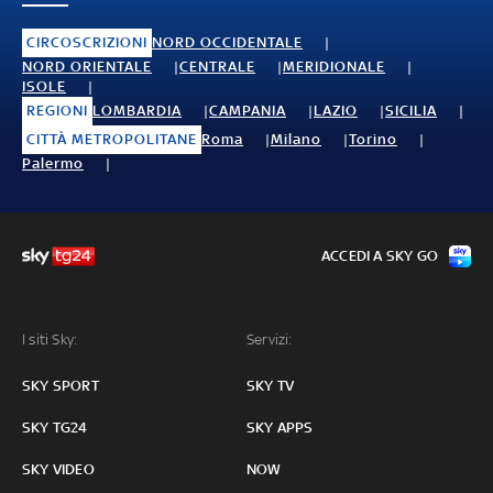
CIRCOSCRIZIONI
NORD OCCIDENTALE
NORD ORIENTALE
CENTRALE
MERIDIONALE
ISOLE
REGIONI
LOMBARDIA
CAMPANIA
LAZIO
SICILIA
CITTÀ METROPOLITANE
Roma
Milano
Torino
Palermo
ACCEDI A SKY GO
I siti Sky:
Servizi:
SKY SPORT
SKY TV
SKY TG24
SKY APPS
SKY VIDEO
NOW