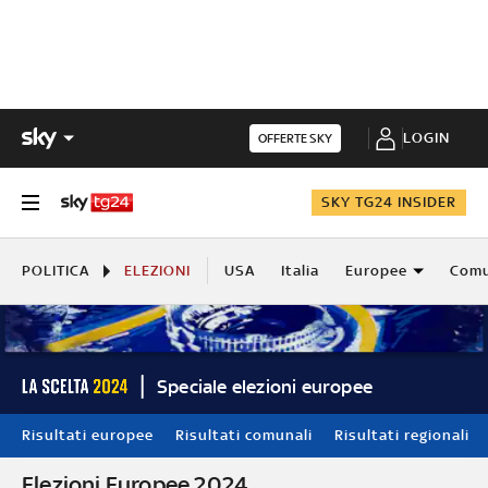
LOGIN
OFFERTE SKY
SKY TG24 INSIDER
POLITICA
ELEZIONI
USA
Italia
Europee
Comu
Speciale elezioni europee
Risultati europee
Risultati comunali
Risultati regionali
Elezioni Europee 2024