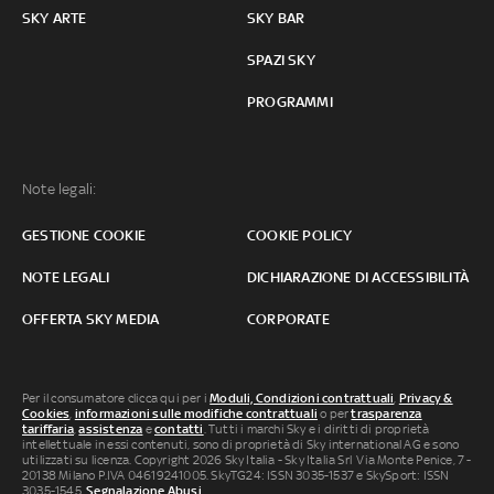
SKY ARTE
SKY BAR
SPAZI SKY
PROGRAMMI
Note legali:
GESTIONE COOKIE
COOKIE POLICY
NOTE LEGALI
DICHIARAZIONE DI ACCESSIBILITÀ
OFFERTA SKY MEDIA
CORPORATE
Per il consumatore clicca qui per i
Moduli, Condizioni contrattuali
,
Privacy &
Cookies
,
informazioni sulle modifiche contrattuali
o per
trasparenza
tariffaria
,
assistenza
e
contatti
. Tutti i marchi Sky e i diritti di proprietà
intellettuale in essi contenuti, sono di proprietà di Sky international AG e sono
utilizzati su licenza. Copyright 2026 Sky Italia - Sky Italia Srl Via Monte Penice, 7 -
20138 Milano P.IVA 04619241005. SkyTG24: ISSN 3035-1537 e SkySport: ISSN
3035-1545.
Segnalazione Abusi