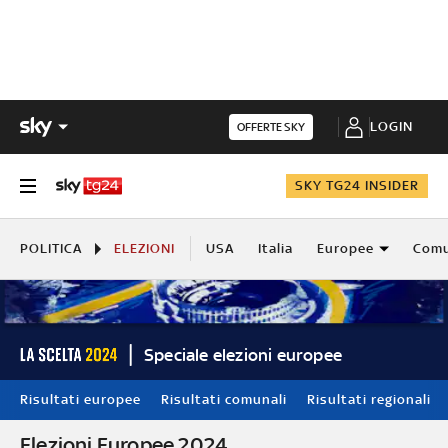
LOGIN
OFFERTE SKY
SKY TG24 INSIDER
POLITICA
ELEZIONI
USA
Italia
Europee
Comu
Speciale elezioni europee
Risultati europee
Risultati comunali
Risultati regionali
Elezioni Europee 2024