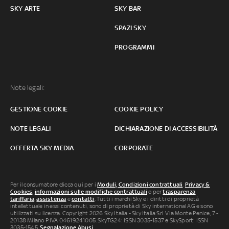
SKY ARTE
SKY BAR
SPAZI SKY
PROGRAMMI
Note legali:
GESTIONE COOKIE
COOKIE POLICY
NOTE LEGALI
DICHIARAZIONE DI ACCESSIBILITÀ
OFFERTA SKY MEDIA
CORPORATE
Per il consumatore clicca qui per i
Moduli, Condizioni contrattuali
,
Privacy &
Cookies
,
informazioni sulle modifiche contrattuali
o per
trasparenza
tariffaria
,
assistenza
e
contatti
. Tutti i marchi Sky e i diritti di proprietà
intellettuale in essi contenuti, sono di proprietà di Sky international AG e sono
utilizzati su licenza. Copyright 2026 Sky Italia - Sky Italia Srl Via Monte Penice, 7 -
20138 Milano P.IVA 04619241005. SkyTG24: ISSN 3035-1537 e SkySport: ISSN
3035-1545.
Segnalazione Abusi