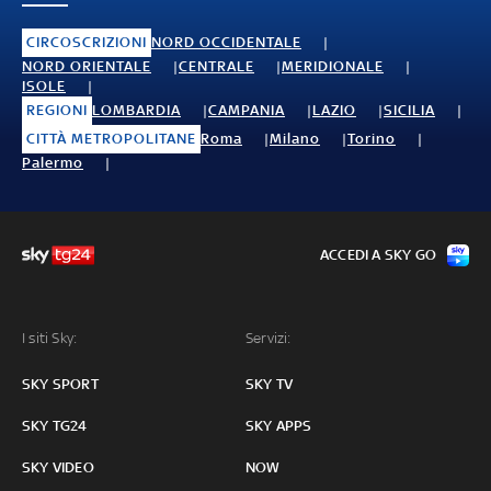
CIRCOSCRIZIONI
NORD OCCIDENTALE
NORD ORIENTALE
CENTRALE
MERIDIONALE
ISOLE
REGIONI
LOMBARDIA
CAMPANIA
LAZIO
SICILIA
CITTÀ METROPOLITANE
Roma
Milano
Torino
Palermo
ACCEDI A SKY GO
I siti Sky:
Servizi:
SKY SPORT
SKY TV
SKY TG24
SKY APPS
SKY VIDEO
NOW