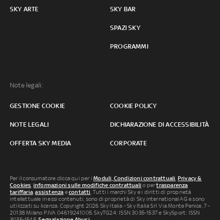
SKY ARTE
SKY BAR
SPAZI SKY
PROGRAMMI
Note legali:
GESTIONE COOKIE
COOKIE POLICY
NOTE LEGALI
DICHIARAZIONE DI ACCESSIBILITÀ
OFFERTA SKY MEDIA
CORPORATE
Per il consumatore clicca qui per i
Moduli, Condizioni contrattuali
,
Privacy &
Cookies
,
informazioni sulle modifiche contrattuali
o per
trasparenza
tariffaria
,
assistenza
e
contatti
. Tutti i marchi Sky e i diritti di proprietà
intellettuale in essi contenuti, sono di proprietà di Sky international AG e sono
utilizzati su licenza. Copyright 2026 Sky Italia - Sky Italia Srl Via Monte Penice, 7 -
20138 Milano P.IVA 04619241005. SkyTG24: ISSN 3035-1537 e SkySport: ISSN
3035-1545.
Segnalazione Abusi