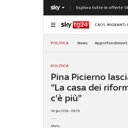
Esplora tutte le offerte S
CAOS MIGRANTI 
POLITICA
News
Approfondiment
POLITICA
Pina Picierno lascia
"La casa dei rifor
c'è più"
04 giu 2026 - 09:19
©Getty