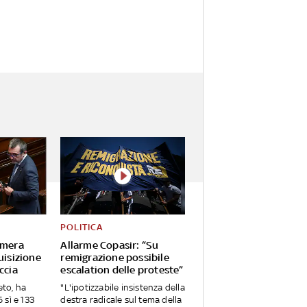
POLITICA
amera
Allarme Copasir: “Su
uisizione
remigrazione possibile
ccia
escalation delle proteste”
eto, ha
"L'ipotizzabile insistenza della
sì e 133
destra radicale sul tema della