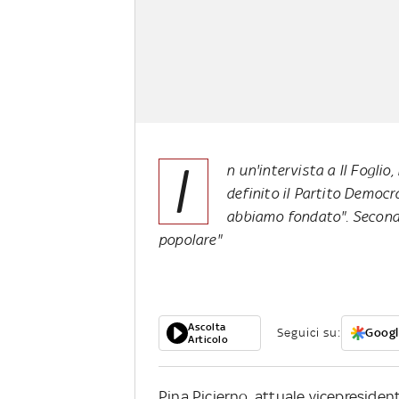
I
n un'intervista a Il Fogli
definito il Partito Democr
abbiamo fondato". Secondo
popolare"
Ascolta
Seguici su:
Googl
Articolo
Pina Picierno, attuale vicepresident