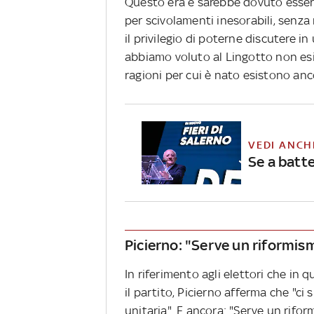
Questo era e sarebbe dovuto esser
per scivolamenti inesorabili, sen
il privilegio di poterne discutere i
abbiamo voluto al Lingotto non esi
ragioni per cui è nato esistono anc
VEDI ANCH
Se a batte
Picierno: "Serve un riformis
In riferimento agli elettori che i
il partito, Picierno afferma che "ci 
unitaria". E ancora: "Serve un rifo