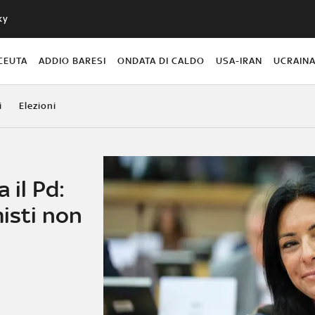
ky
CEUTA
ADDIO BARESI
ONDATA DI CALDO
USA-IRAN
UCRAIN
i
Elezioni
 il Pd:
misti non