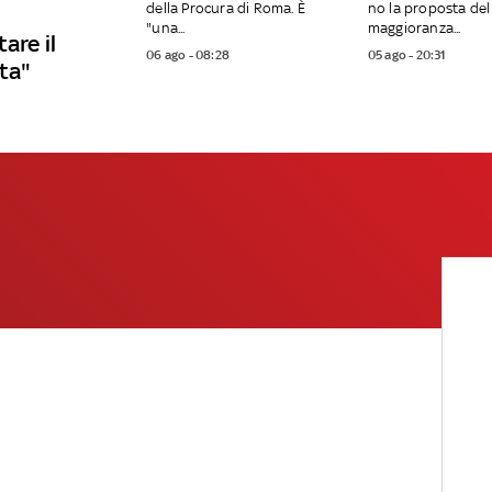
della Procura di Roma. È
no la proposta del 
"una...
maggioranza...
are il
06 ago - 08:28
05 ago - 20:31
sta"