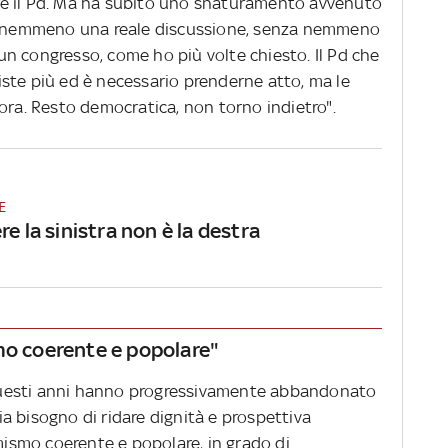
e il Pd. Ma ha subìto uno snaturamento avvenuto
za nemmeno una reale discussione, senza nemmeno
n un congresso, come ho più volte chiesto. Il Pd che
ste più ed è necessario prenderne atto, ma le
ora. Resto democratica, non torno indietro".
E
re la sinistra non è la destra
mo coerente e popolare"
n questi anni hanno progressivamente abbandonato
sia bisogno di ridare dignità e prospettiva
rmismo coerente e popolare, in grado di