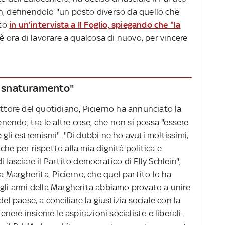
n, definendolo "un posto diverso da quello che
ato
in un'intervista a Il Foglio, spiegando che "la
è ora di lavorare a qualcosa di nuovo, per vincere
no snaturamento"
ettore del quotidiano, Picierno ha annunciato la
tenendo, tra le altre cose, che non si possa "essere
 gli estremismi". "Di dubbi ne ho avuti moltissimi,
he per rispetto alla mia dignità politica e
 lasciare il Partito democratico di Elly Schlein",
la Margherita. Picierno, che quel partito lo ha
 gli anni della Margherita abbiamo provato a unire
el paese, a conciliare la giustizia sociale con la
tenere insieme le aspirazioni socialiste e liberali.