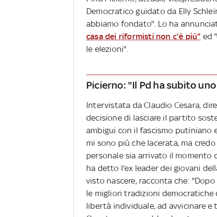
Democratico guidato da Elly Schlei
abbiamo fondato". Lo ha annunci
casa dei riformisti non c'è più"
ed "
le elezioni".
Picierno: "Il Pd ha subito u
Intervistata da Claudio Cesara, dir
decisione di lasciare il partito sos
ambigui con il fascismo putiniano e
mi sono più che lacerata, ma credo c
personale sia arrivato il momento di
ha detto l'ex leader dei giovani del
visto nascere, racconta che: "Dopo
le migliori tradizioni democratiche d
libertà individuale, ad avvicinare e 