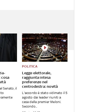
POLITICA
zia-
Legge elettorale,
: cosa
raggiunta intesa
vità
preferenze nel
centrodestra: novità
el Senato, il
ato
L'accordo è stato vidimato il 5
ivamente
agosto dai leader riuniti a
casa della premier Meloni.
Secondo...