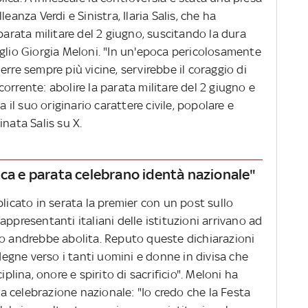
eanza Verdi e Sinistra, Ilaria Salis, che ha
parata militare del 2 giugno, suscitando la dura
iglio Giorgia Meloni. "In un'epoca pericolosamente
rre sempre più vicine, servirebbe il coraggio di
orrente: abolire la parata militare del 2 giugno e
a il suo originario carattere civile, popolare e
nata Salis su X.
ica e parata celebrano identà nazionale"
plicato in serata la premier con un post sullo
ppresentanti italiani delle istituzioni arrivano ad
no andrebbe abolita. Reputo queste dichiarazioni
gne verso i tanti uomini e donne in divisa che
iplina, onore e spirito di sacrificio". Meloni ha
lla celebrazione nazionale: "Io credo che la Festa