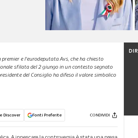
DI
a premier e l'eurodeputata Avs, che ha chiesto
zionale sfilata del 2 giungo in un contesto segnato
residente del Consiglio ha difeso il valore simbolico
e Discover
Fonti Preferite
CONDIVIDI
ica. A innescare la controversia è stata una presa