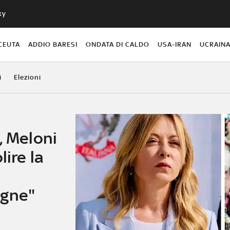
ky
CEUTA
ADDIO BARESI
ONDATA DI CALDO
USA-IRAN
UCRAIN
i
Elezioni
, Meloni
lire la
egne"