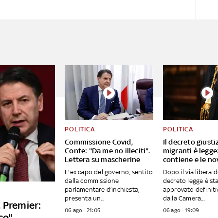
POLITICA
POLITICA
Commissione Covid,
Il decreto giusti
Conte: "Da me no illeciti".
migranti è legge
Lettera su mascherine
contiene e le no
L'ex capo del governo, sentito
Dopo il via libera d
dalla commissione
decreto legge è st
parlamentare d’inchiesta,
approvato definit
presenta un...
dalla Camera....
 Premier:
06 ago - 21:05
06 ago - 19:09
co"