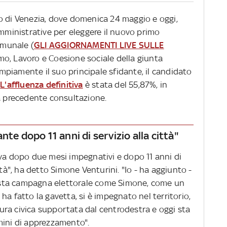
o di Venezia, dove domenica 24 maggio e oggi,
amministrative per eleggere il nuovo primo
omunale (
GLI AGGIORNAMENTI LIVE SULLE
smo, Lavoro e Coesione sociale della giunta
piamente il suo principale sfidante, il candidato
.
L'affluenza definitiva
è stata del 55,87%, in
la precedente consultazione.
nte dopo 11 anni di servizio alla città"
iva dopo due mesi impegnativi e dopo 11 anni di
ttà", ha detto Simone Venturini. "Io - ha aggiunto -
sta campagna elettorale come Simone, come un
ha fatto la gavetta, si è impegnato nel territorio,
ra civica supportata dal centrodestra e oggi sta
mini di apprezzamento".