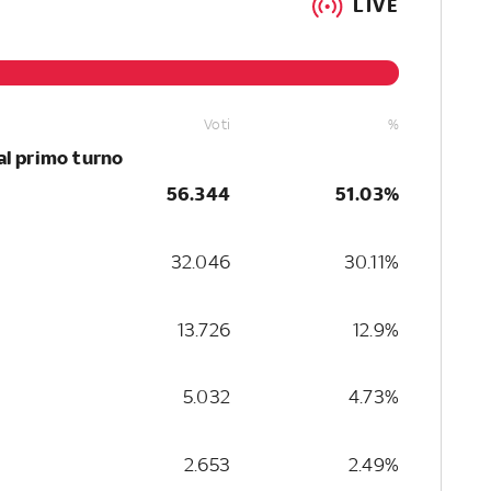
LIVE
Voti
%
al primo turno
56.344
51.03%
32.046
30.11%
13.726
12.9%
5.032
4.73%
2.653
2.49%