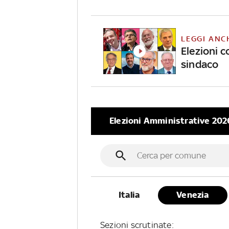
LEGGI ANC
Elezioni c
sindaco
Elezioni Amministrative 202
Italia
Venezia
Sezioni
scrutinate
: