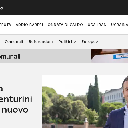
ky
CEUTA
ADDIO BARESI
ONDATA DI CALDO
USA-IRAN
UCRAIN
Comunali
Referendum
Politiche
Europee
comunali
a
enturini
l nuovo