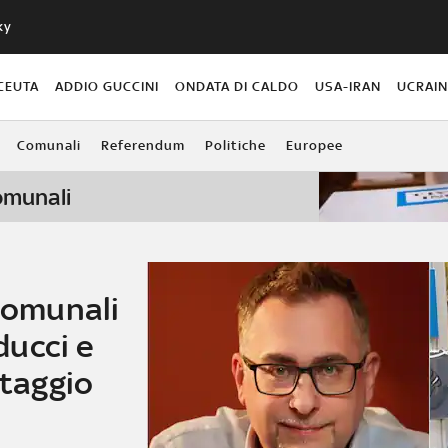
ky
CEUTA
ADDIO GUCCINI
ONDATA DI CALDO
USA-IRAN
UCRAI
Comunali
Referendum
Politiche
Europee
comunali
 comunali
ucci e
ttaggio