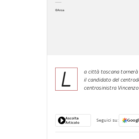
©Ansa
L
a città toscana tornerà 
il candidato del centro
centrosinistra Vincenzo 
Ascolta
Seguici su:
Googl
Articolo