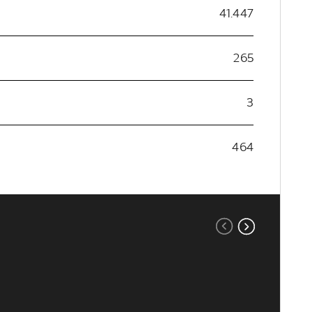
41.447
265
3
464