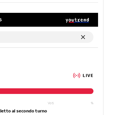
6
LIVE
Voti
%
Eletto al secondo turno