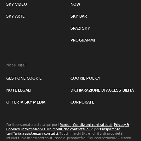
SKY VIDEO
NOW
SKY ARTE
SKY BAR
SPAZI SKY
PROGRAMMI
Note legali:
GESTIONE COOKIE
COOKIE POLICY
NOTE LEGALI
DICHIARAZIONE DI ACCESSIBILITÀ
OFFERTA SKY MEDIA
CORPORATE
Per il consumatore clicca qui per i
Moduli, Condizioni contrattuali
,
Privacy &
Cookies
,
informazioni sulle modifiche contrattuali
o per
trasparenza
tariffaria
,
assistenza
e
contatti
. Tutti i marchi Sky e i diritti di proprietà
intellettuale in essi contenuti, sono di proprietà di Sky international AG e sono