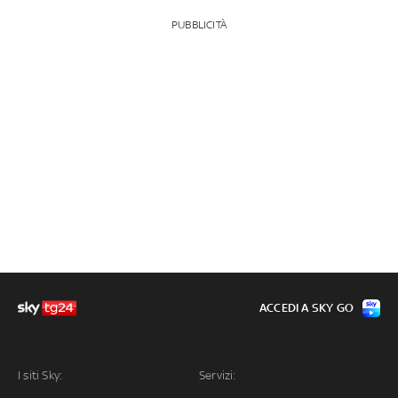
PUBBLICITÀ
ACCEDI A SKY GO
I siti Sky:
Servizi: