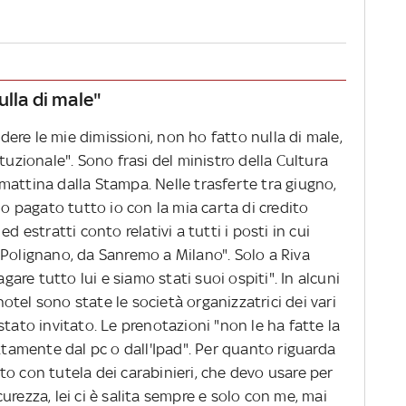
ulla di male"
re le mie dimissioni, non ho fatto nulla di male,
stituzionale". Sono frasi del ministro della Cultura
mattina dalla Stampa. Nelle trasferte tra giugno,
ho pagato tutto io con la mia carta di credito
d estratti conto relativi a tutti i posti in cui
 Polignano, da Sanremo a Milano". Solo a Riva
agare tutto lui e siamo stati suoi ospiti". In alcuni
'hotel sono state le società organizzatrici dei vari
è stato invitato. Le prenotazioni "non le ha fatte la
ettamente dal pc o dall'Ipad". Per quanto riguarda
auto con tutela dei carabinieri, che devo usare per
urezza, lei ci è salita sempre e solo con me, mai