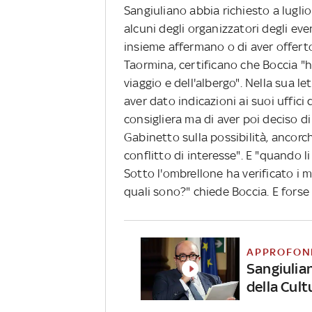
Sangiuliano abbia richiesto a lugli
alcuni degli organizzatori degli ev
insieme affermano o di aver offerto
Taormina, certificano che Boccia 
viaggio e dell'albergo". Nella sua 
aver dato indicazioni ai suoi uffici 
consigliera ma di aver poi deciso d
Gabinetto sulla possibilità, ancorc
conflitto di interesse". E "quando 
Sotto l'ombrellone ha verificato i m
quali sono?" chiede Boccia. E forse 
APPROFON
Sangiulian
della Cult