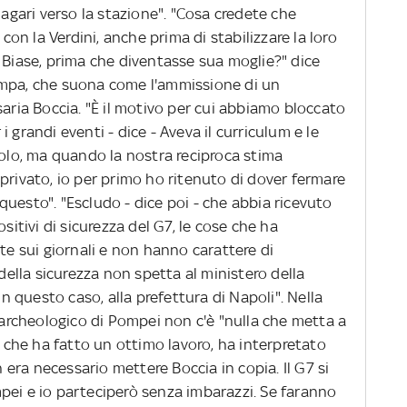
magari verso la stazione". "Cosa credete che
 con la Verdini, anche prima di stabilizzare la loro
 Biase, prima che diventasse sua moglie?" dice
ampa, che suona come l'ammissione di un
saria Boccia. "È il motivo per cui abbiamo bloccato
 grandi eventi - dice - Aveva il curriculum e le
uolo, ma quando la nostra reciproca stima
privato, io per primo ho ritenuto di dover fermare
uesto". "Escludo - dice poi - che abbia ricevuto
sitivi di sicurezza del G7, le cose che ha
ite sui giornali e non hanno carattere di
 della sicurezza non spetta al ministero della
in questo caso, alla prefettura di Napoli". Nella
o archeologico di Pompei non c'è "nulla che metta a
, che ha fatto un ottimo lavoro, ha interpretato
n era necessario mettere Boccia in copia. Il G7 si
pei e io parteciperò senza imbarazzi. Se faranno