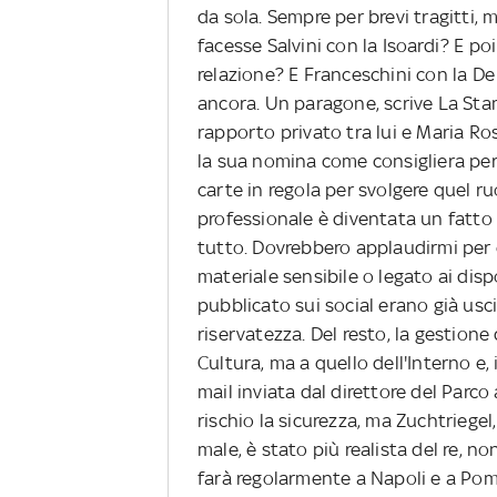
da sola. Sempre per brevi tragitti, 
facesse Salvini con la Isoardi? E poi
relazione? E Franceschini con la De
ancora. Un paragone, scrive La St
rapporto privato tra lui e Maria Ro
la sua nomina come consigliera per i
carte in regola per svolgere quel r
professionale è diventata un fatto 
tutto. Dovrebbero applaudirmi per q
materiale sensibile o legato ai dispo
pubblicato sui social erano già usc
riservatezza. Del resto, la gestione
Cultura, ma a quello dell'Interno e, 
mail inviata dal direttore del Parc
rischio la sicurezza, ma Zuchtriegel
male, è stato più realista del re, no
farà regolarmente a Napoli e a Pom