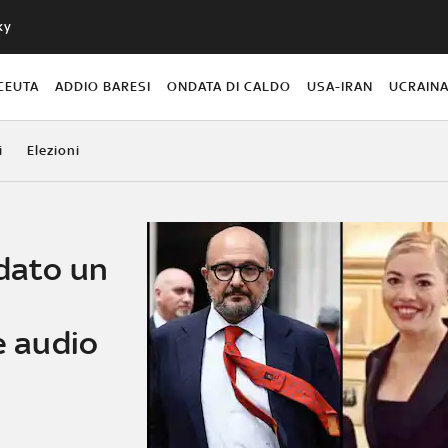
ky
CEUTA
ADDIO BARESI
ONDATA DI CALDO
USA-IRAN
UCRAIN
i
Elezioni
 dato un
e audio