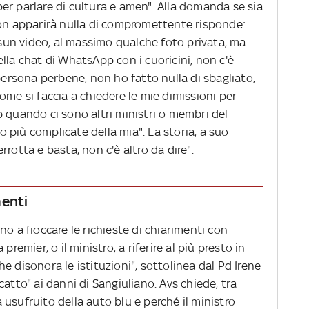
er parlare di cultura e amen". Alla domanda se sia
non apparirà nulla di compromettente risponde:
un video, al massimo qualche foto privata, ma
lla chat di WhatsApp con i cuoricini, non c'è
 persona perbene, non ho fatto nulla di sbagliato,
ome si faccia a chiedere le mie dimissioni per
 quando ci sono altri ministri o membri del
più complicate della mia". La storia, a suo
terrotta e basta, non c'è altro da dire".
menti
no a fioccare le richieste di chiarimenti con
premier, o il ministro, a riferire al più presto in
e disonora le istituzioni", sottolinea dal Pd Irene
atto" ai danni di Sangiuliano. Avs chiede, tra
ia usufruito della auto blu e perché il ministro