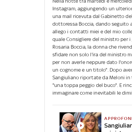
Nella notte tra martedì e mercoled
Instagram, aggiungendo un ulteriore
una mail ricevuta dal Gabinetto della
dottoressa Boccia, dando seguito a 
allego i contatti miei e del mio col
quale Consigliere del ministro per i
Rosaria Boccia, la donna che rive
sfidare non solo l'ira del ministro 
per non averle neppure dato l'onor
un cognome e un titolo". Dopo aver 
Sangiuliano riportate da Meloni in t
"una toppa peggio del buco". E rinc
immaginare come inevitabili le dimi
APPROFON
Sangiulian