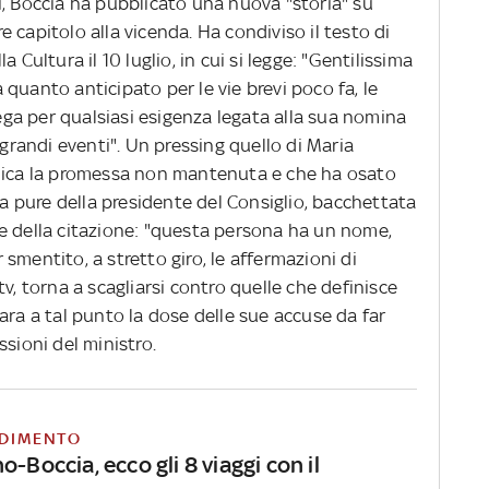
ì, Boccia ha pubblicato una nuova "storia" su
 capitolo alla vicenda. Ha condiviso il testo di
 Cultura il 10 luglio, in cui si legge: "Gentilissima
quanto anticipato per le vie brevi poco fa, le
lega per qualsiasi esigenza legata alla sua nomina
 grandi eventi". Un pressing quello di Maria
ndica la promessa non mantenuta e che ha osato
ma pure della presidente del Consiglio, bacchettata
e della citazione: "questa persona ha un nome,
smentito, a stretto giro, le affermazioni di
v, torna a scagliarsi contro quelle che definisce
ara a tal punto la dose delle sue accuse da far
ssioni del ministro.
DIMENTO
o-Boccia, ecco gli 8 viaggi con il