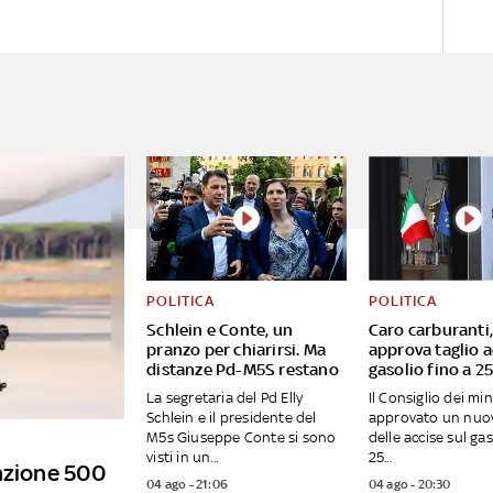
POLITICA
POLITICA
Schlein e Conte, un
Caro carburanti
pranzo per chiarirsi. Ma
approva taglio a
distanze Pd-M5S restano
gasolio fino a 2
La segretaria del Pd Elly
Il Consiglio dei min
Schlein e il presidente del
approvato un nuov
M5s Giuseppe Conte si sono
delle accise sul gas
visti in un...
25...
unzione 500
04 ago - 21:06
04 ago - 20:30