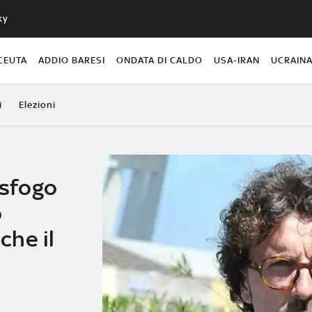
ky
CEUTA
ADDIO BARESI
ONDATA DI CALDO
USA-IRAN
UCRAIN
i
Elezioni
 sfogo
o
he il