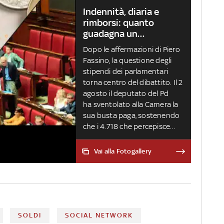
Indennità, diaria e
rimborsi: quanto
guadagna un
parlamentare?
Dopo le affermazioni di Piero
Fassino, la questione degli
stipendi dei parlamentari
torna centro del dibattito. Il 2
agosto il deputato del Pd
ha sventolato alla Camera la
sua busta paga, sostenendo
che i 4.718 che percepisce
sono una “buona indennità”,
ma “non sono degli stipendi
Vai alla Fotogallery
d’oro”. Ma le cifre sono le
stesse per tutti?
SOLDI
SOCIAL NETWORK