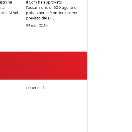
istri ha
Il Cdm ha approvato
i al
l'assunzione di 500 agenti di
ce l'AI Act
polizia per le frontiere, come
previsto dal Dl...
04 ago - 22:10
PUBBLICITÀ