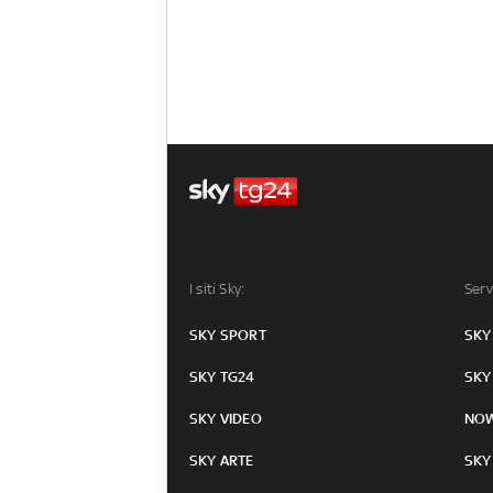
I siti Sky:
Serv
SKY SPORT
SKY
SKY TG24
SKY
SKY VIDEO
NO
SKY ARTE
SKY