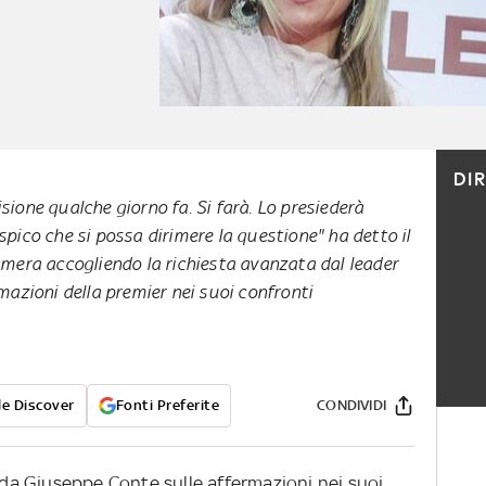
DI
ione qualche giorno fa. Si farà. Lo presiederà
pico che si possa dirimere la questione" ha detto il
amera accogliendo la richiesta avanzata dal leader
mazioni della premier nei suoi confronti
e Discover
Fonti Preferite
CONDIVIDI
a da Giuseppe Conte sulle affermazioni nei suoi