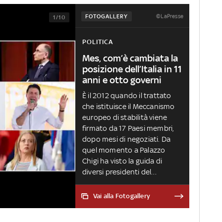
©LaPresse
FOTOGALLERY
1/10
POLITICA
Mes, com’è cambiata la
posizione dell’Italia in 11
anni e otto governi
È il 2012 quando il trattato
che istituisce il Meccanismo
europeo di stabilità viene
firmato da 17 Paesi membri,
dopo mesi di negoziati. Da
quel momento a Palazzo
Chigi ha visto la guida di
diversi presidenti del
Consiglio più o meno
favorevoli alla ratifica, spesso
Vai alla Fotogallery
condizionati dalla
maggioranza che sosteneva