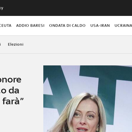
ky
CEUTA
ADDIO BARESI
ONDATA DI CALDO
USA-IRAN
UCRAIN
i
Elezioni
onore
to da
 farà”