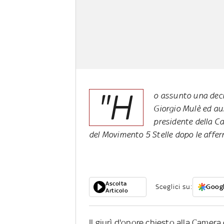
"H
o assunto una decis
Giorgio Mulè ed aus
presidente della C
del Movimento 5 Stelle dopo le affer
Ascolta
Sceglici su:
Googl
Articolo
Il giurì d'onore chiesto alla Camer