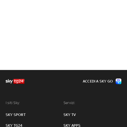
ACCEDI A SKY GO
I siti Sky:
Servizi:
SKY SPORT
SKY TV
SKY TG24
SKY APPS