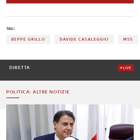
sociali. Dal settembre 2019 è ministro degli Esteri del
governo Conte bis. Nel febbraio 2021 la conferma alla
guida della Farnesina nell'esecutivo Draghi, poi nel 2022
la crisi con il Movimento guidato da Conte e l'addio. LA
TAG:
FOTOSTORIA
BEPPE GRILLO
DAVIDE CASALEGGIO
M5S
DIRETTA
LIVE
POLITICA: ALTRE NOTIZIE