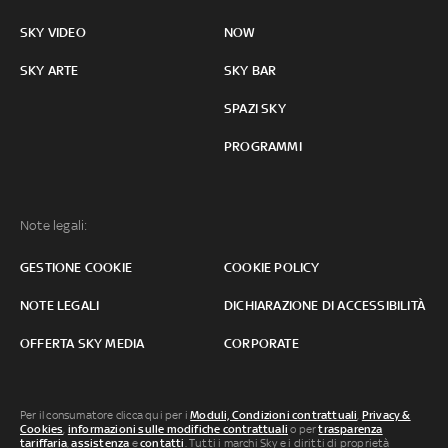
SKY VIDEO
NOW
SKY ARTE
SKY BAR
SPAZI SKY
PROGRAMMI
Note legali:
GESTIONE COOKIE
COOKIE POLICY
NOTE LEGALI
DICHIARAZIONE DI ACCESSIBILITÀ
OFFERTA SKY MEDIA
CORPORATE
Per il consumatore clicca qui per i
Moduli, Condizioni contrattuali
,
Privacy &
Cookies
,
informazioni sulle modifiche contrattuali
o per
trasparenza
tariffaria
,
assistenza
e
contatti
. Tutti i marchi Sky e i diritti di proprietà