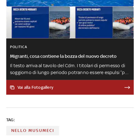
POLITICA
Migranti, cosa contiene la bozza del nuovo decreto
Il testo arriva al tavolo del Cdm. I titolari di permesso di
soggiorno di lungo periodo potranno essere espulsi “per
gravi motivi di ordine pubblico o di sicurezza dello Stato'
dal ministro dell'Interno. Espulsi anche coloro che
Vai alla Fotogallery
dichiarano il falso sulla propria età. I minori di 17 e 16 anni
potranno essere indirizzati ai centri ordinari in mancanza
di strutture specifiche per i minorenni
TAG:
NELLO MUSUMECI