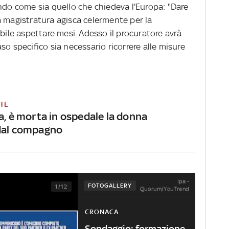
ndo come sia quello che chiedeva l'Europa: "Dare
a magistratura agisca celermente per la
ibile aspettare mesi. Adesso il procuratore avrà
so specifico sia necessario ricorrere alle misure
HE
a, è morta in ospedale la donna
dal compagno
Ipa -
FOTOGALLERY
1/12
Quorum/YouTrend
CRONACA
Sondaggio: formazione