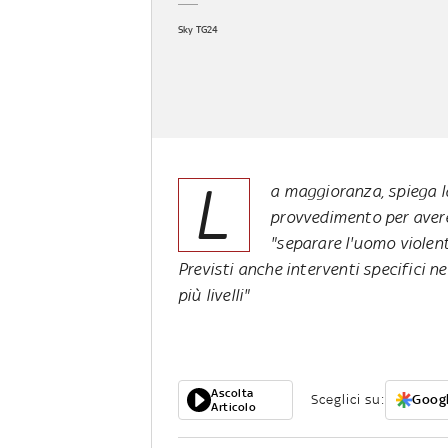
Sky TG24
L
a maggioranza, spiega la
provvedimento per avere 
"separare l'uomo violento
Previsti anche interventi specifici 
più livelli"
Ascolta
Sceglici su:
Googl
Articolo