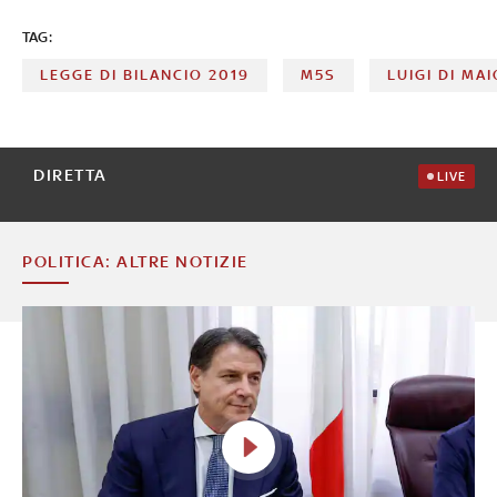
TAG:
LEGGE DI BILANCIO 2019
M5S
LUIGI DI MA
DIRETTA
LIVE
POLITICA: ALTRE NOTIZIE