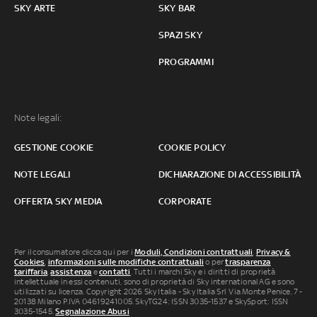
SKY ARTE
SKY BAR
SPAZI SKY
PROGRAMMI
Note legali:
GESTIONE COOKIE
COOKIE POLICY
NOTE LEGALI
DICHIARAZIONE DI ACCESSIBILITÀ
OFFERTA SKY MEDIA
CORPORATE
Per il consumatore clicca qui per i
Moduli, Condizioni contrattuali
,
Privacy &
Cookies
,
informazioni sulle modifiche contrattuali
o per
trasparenza
tariffaria
,
assistenza
e
contatti
. Tutti i marchi Sky e i diritti di proprietà
intellettuale in essi contenuti, sono di proprietà di Sky international AG e sono
utilizzati su licenza. Copyright 2026 Sky Italia - Sky Italia Srl Via Monte Penice, 7 -
20138 Milano P.IVA 04619241005. SkyTG24: ISSN 3035-1537 e SkySport: ISSN
3035-1545.
Segnalazione Abusi