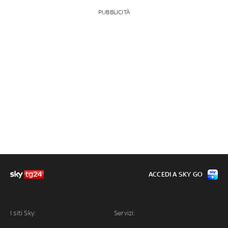
PUBBLICITÀ
ACCEDI A SKY GO
I siti Sky:
Servizi: