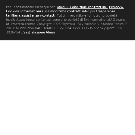
Per il consumatore clicca qui per i
Moduli, Condizioni contrattuali
,
Privacy &
Cookies
,
informazioni sulle modifiche contrattuali
o per
trasparenza
tariffaria
,
assistenza
e
contatti
. Tutti i marchi Sky e i diritti di proprietà
intellettuale in essi contenuti, sono di proprietà di Sky international AG e sono
utilizzati su licenza. Copyright 2026 Sky Italia - Sky Italia Srl Via Monte Penice, 7 -
20138 Milano P.IVA 04619241005. SkyTG24: ISSN 3035-1537 e SkySport: ISSN
3035-1545.
Segnalazione Abusi