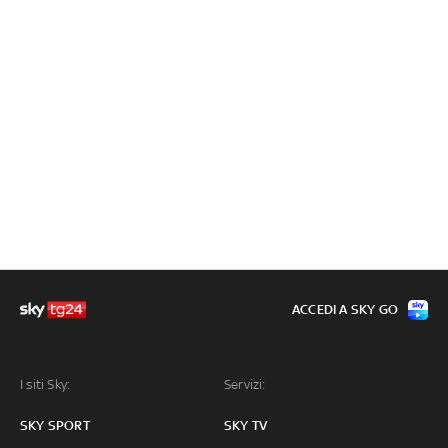
ACCEDI A SKY GO
I siti Sky:
Servizi:
SKY SPORT
SKY TV