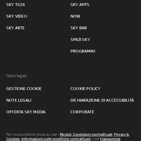
SKY TG24
SKY APPS
SKY VIDEO
NOW
SKY ARTE
SKY BAR
SPAZI SKY
PROGRAMMI
Note legali:
GESTIONE COOKIE
COOKIE POLICY
NOTE LEGALI
DICHIARAZIONE DI ACCESSIBILITÀ
OFFERTA SKY MEDIA
CORPORATE
Per il consumatore clicca qui per i
Moduli, Condizioni contrattuali
,
Privacy &
Cookies
,
informazioni sulle modifiche contrattuali
o per
trasparenza