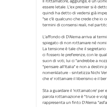
Il rottamatore, aggiunge, è un uomo
essere letale. L'ex premier si è det
quindi ha detto di vedersi già imp
"se c'è qualcuno che crede che io o
termini di consensi reali, nel partit
L'affondo di D'Alema arriva al termi
spiegato di non rottamare né nomin
La tensione è tale che il segretario 
ci fossero le preferenze, con le qua
suon di voti, lui ci "andrebbe a nozz
"pensare all'Italia" e non a destini 
nomenklature - sintetizza Nichi Ven
che e' rottamare il liberismo e il b
Sta a guardare il 'rottamatore' per
parola rottamazione è "truce e vol
rappresenta un finto D'Alema "asfal