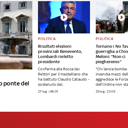
POLITICA
POLITICA
Risultati elezioni
Tornano i No Tav
provinciali Benevento,
guerriglia a Chi
Lombardi rieletto
Meloni: "Non ci
presidente
piegheremo"
Conferma alla Rocca dei
"Chi lancia bombe 
Rettori per il mastelliano che
incendia mezzi del
ha battuto Claudio Cataudo -
aggredisce le Forz
o ponte del
sostenuto dal...
dell’Ordine non sta.
27 lug - 08:01
25 lug - 22:03