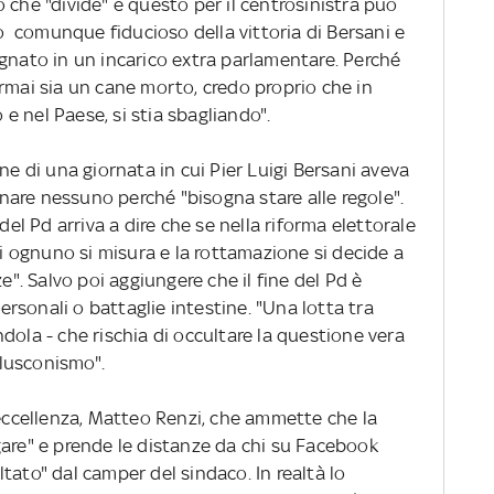
 che "divide" e questo per il centrosinistra può
to comunque fiducioso della vittoria di Bersani e
egnato in un incarico extra parlamentare. Perché
rmai sia un cane morto, credo proprio che in
o e nel Paese, si stia sbagliando".
ne di una giornata in cui Pier Luigi Bersani aveva
are nessuno perché "bisogna stare alle regole".
del Pd arriva a dire che se nella riforma elettorale
li ognuno si misura e la rottamazione si decide a
e". Salvo poi aggiungere che il fine del Pd è
personali o battaglie intestine. "Una lotta tra
dola - che rischia di occultare la questione vera
erlusconismo".
 eccellenza, Matteo Renzi, che ammette che la
gare" e prende le distanze da chi su Facebook
tato" dal camper del sindaco. In realtà lo