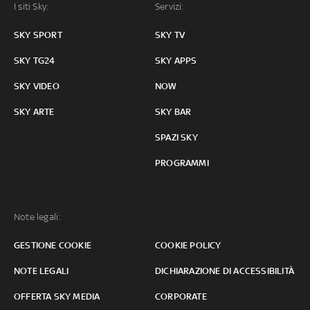
I siti Sky:
Servizi:
SKY SPORT
SKY TV
SKY TG24
SKY APPS
SKY VIDEO
NOW
SKY ARTE
SKY BAR
SPAZI SKY
PROGRAMMI
Note legali:
GESTIONE COOKIE
COOKIE POLICY
NOTE LEGALI
DICHIARAZIONE DI ACCESSIBILITÀ
OFFERTA SKY MEDIA
CORPORATE