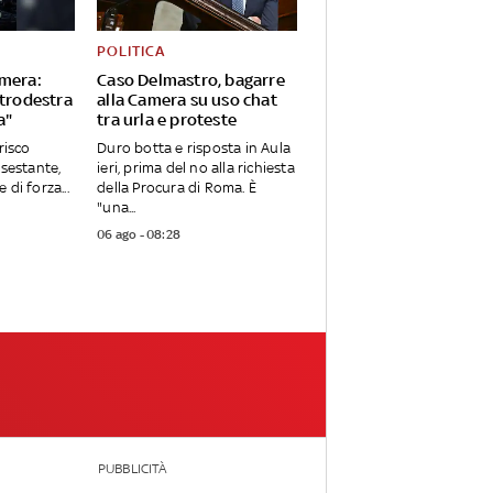
POLITICA
amera:
Caso Delmastro, bagarre
ntrodestra
alla Camera su uso chat
a"
tra urla e proteste
risco
Duro botta e risposta in Aula
 sestante,
ieri, prima del no alla richiesta
 di forza...
della Procura di Roma. È
"una...
06 ago - 08:28
PUBBLICITÀ