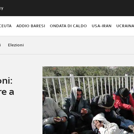
ky
CEUTA
ADDIO BARESI
ONDATA DI CALDO
USA-IRAN
UCRAIN
i
Elezioni
ni:
re a