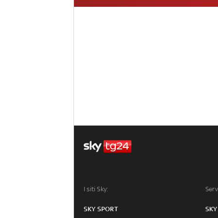
I siti Sky:
Serv
SKY SPORT
SKY