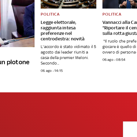
POLITICA
POLITICA
Legge elettorale,
Vannacci alla C
raggiunta intesa
"Riportare il ce
preferenze nel
sulla rotta giust
centrodestra: novità
"Il ruolo che prefe
L'accordo è stato vidimato il 5
giocare è quello di
agosto dai leader riuniti a
ovvero di persona e
casa della premier Meloni.
06 ago - 08:54
un plotone
Secondo...
06 ago - 14:15