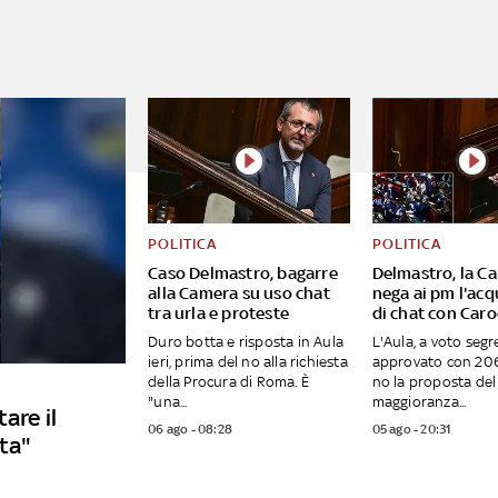
POLITICA
POLITICA
Caso Delmastro, bagarre
Delmastro, la C
alla Camera su uso chat
nega ai pm l'acq
tra urla e proteste
di chat con Caro
Duro botta e risposta in Aula
L'Aula, a voto segr
ieri, prima del no alla richiesta
approvato con 206 
della Procura di Roma. È
no la proposta del 
"una...
maggioranza...
are il
06 ago - 08:28
05 ago - 20:31
sta"