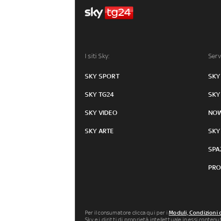
I siti Sky:
Serv
SKY SPORT
SKY
SKY TG24
SKY
SKY VIDEO
NO
SKY ARTE
SKY
SPA
PRO
Per il consumatore clicca qui per i
Moduli, Condizioni 
Sky e i diritti di proprietà intellettuale in essi conten