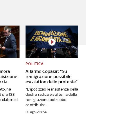
POLITICA
amera
Allarme Copasir: “Su
uisizione
remigrazione possibile
ccia
escalation delle proteste”
eto, ha
"L'ipotizzabile insistenza della
sì e 133
destra radicale sul tema della
relatore di
remigrazione potrebbe
contribuire...
05 ago - 18:54