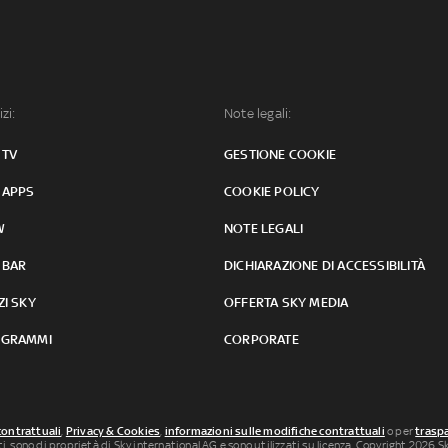
izi:
Note legali:
 TV
GESTIONE COOKIE
 APPS
COOKIE POLICY
W
NOTE LEGALI
 BAR
DICHIARAZIONE DI ACCESSIBILITÀ
ZI SKY
OFFERTA SKY MEDIA
GRAMMI
CORPORATE
contrattuali
,
Privacy & Cookies
,
informazioni sulle modifiche contrattuali
o per
traspa
uti, sono di proprietà di Sky international AG e sono utilizzati su licenza. Copyright 2026 Sky