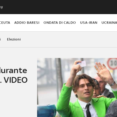
ky
CEUTA
ADDIO BARESI
ONDATA DI CALDO
USA-IRAN
UCRAIN
i
Elezioni
durante
i. VIDEO