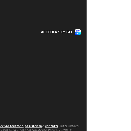
ACCEDI A SKY GO
renza tariffaria
,
assistenza
e
contatti
. Tutti i marchi
 Italia - Sky Italia Srl Via Monte Penice, 7 - 20138