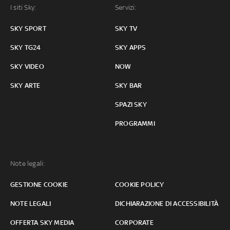
I siti Sky:
Servizi:
SKY SPORT
SKY TV
SKY TG24
SKY APPS
SKY VIDEO
NOW
SKY ARTE
SKY BAR
SPAZI SKY
PROGRAMMI
Note legali:
GESTIONE COOKIE
COOKIE POLICY
NOTE LEGALI
DICHIARAZIONE DI ACCESSIBILITÀ
OFFERTA SKY MEDIA
CORPORATE