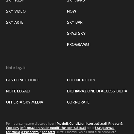
SKY TG24
SKY APPS
SKY VIDEO
NOW
SKY ARTE
SKY BAR
SPAZI SKY
PROGRAMMI
Note legali:
GESTIONE COOKIE
COOKIE POLICY
NOTE LEGALI
DICHIARAZIONE DI ACCESSIBILITÀ
OFFERTA SKY MEDIA
CORPORATE
Per il consumatore clicca qui per i
Moduli, Condizioni contrattuali
,
Privacy &
Cookies
,
informazioni sulle modifiche contrattuali
o per
trasparenza
tariffaria
,
assistenza
e
contatti
. Tutti i marchi Sky e i diritti di proprietà