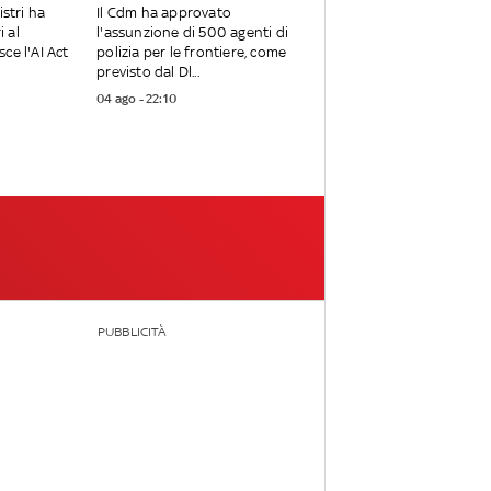
istri ha
Il Cdm ha approvato
i al
l'assunzione di 500 agenti di
ce l'AI Act
polizia per le frontiere, come
previsto dal Dl...
04 ago - 22:10
PUBBLICITÀ