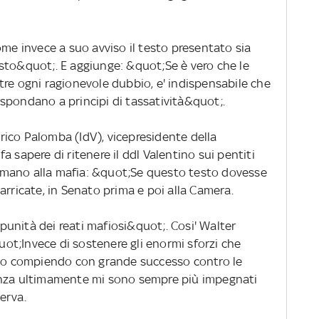
ome invece a suo avviso il testo presentato sia
sto&quot;. E aggiunge: &quot;Se è vero che le
tre ogni ragionevole dubbio, e' indispensabile che
 rispondano a principi di tassatività&quot;.
derico Palomba (IdV), vicepresidente della
 sapere di ritenere il ddl Valentino sui pentiti
mano alla mafia: &quot;Se questo testo dovesse
e barricate, in Senato prima e poi alla Camera.
unità dei reati mafiosi&quot;. Cosi' Walter
quot;Invece di sostenere gli enormi sforzi che
nno compiendo con grande successo contro le
anza ultimamente mi sono sempre più impegnati
erva.