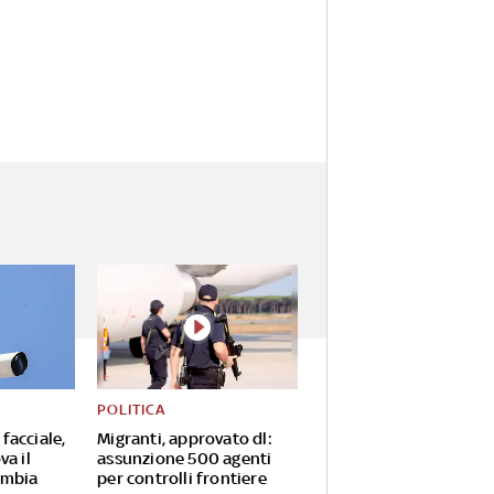
POLITICA
facciale,
Migranti, approvato dl:
va il
assunzione 500 agenti
ambia
per controlli frontiere