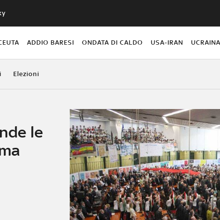
ky
CEUTA
ADDIO BARESI
ONDATA DI CALDO
USA-IRAN
UCRAIN
i
Elezioni
ende le
rma