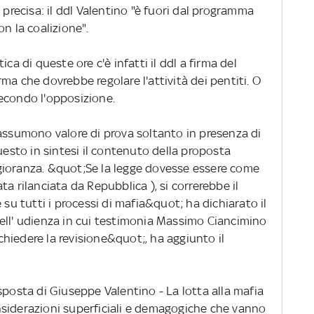
 precisa: il ddl Valentino "è fuori dal programma
n la coalizione".
ca di queste ore c'è infatti il ddl a firma del
ma che dovrebbe regolare l'attività dei pentiti. O
econdo l'opposizione.
 assumono valore di prova soltanto in presenza di
uesto in sintesi il contenuto della proposta
gioranza. &quot;Se la legge dovesse essere come
tata rilanciata da Repubblica ), si correrebbe il
 su tutti i processi di mafia&quot; ha dichiarato il
ell' udienza in cui testimonia Massimo Ciancimino
hiedere la revisione&quot;, ha aggiunto il
sposta di Giuseppe Valentino - La lotta alla mafia
siderazioni superficiali e demagogiche che vanno