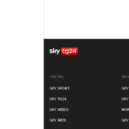
I siti Sky:
Serv
SKY SPORT
SKY
SKY TG24
SKY
SKY VIDEO
NO
SKY ARTE
SKY