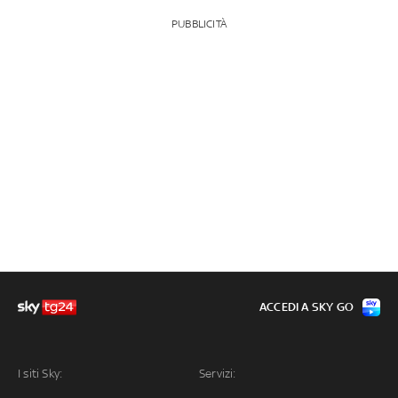
PUBBLICITÀ
ACCEDI A SKY GO
I siti Sky:
Servizi: