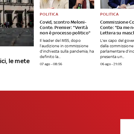
POLITICA
POLITICA
Covid, scontro Meloni-
Commissione Co
Conte. Premier: "Verità
Conte: "Da me no 
non è processo politico"
Lettera su masc
Il leader del M5S, dopo
L'ex capo del gove
l’audizione in commissione
dalla commissione
d’inchiesta sulla pandemia, ha
parlamentare d’inc
definito la...
presenta un...
ici, le mete
07 ago - 08:56
06 ago - 21:05