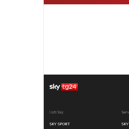
I siti Sky:
Serv
SKY SPORT
SKY