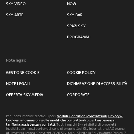
SKY VIDEO
NOW
SKY ARTE
SKY BAR
SPAZI SKY
PROGRAMMI
Note legali:
GESTIONE COOKIE
COOKIE POLICY
NOTE LEGALI
DICHIARAZIONE DI ACCESSIBILITÀ
OFFERTA SKY MEDIA
CORPORATE
Per il consumatore clicca qui per i
Moduli, Condizioni contrattuali
,
Privacy &
Cookies
,
informazioni sulle modifiche contrattuali
o per
trasparenza
tariffaria
,
assistenza
e
contatti
. Tutti i marchi Sky e i diritti di proprietà
intellettuale in essi contenuti, sono di proprietà di Sky international AG e sono
utilizzati su licenza. Copyright 2026 Sky Italia - Sky Italia Srl Via Monte Penice, 7 -