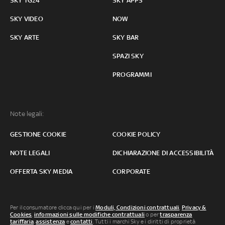
SKY TG24
SKY APPS
SKY VIDEO
NOW
SKY ARTE
SKY BAR
SPAZI SKY
PROGRAMMI
Note legali:
GESTIONE COOKIE
COOKIE POLICY
NOTE LEGALI
DICHIARAZIONE DI ACCESSIBILITÀ
OFFERTA SKY MEDIA
CORPORATE
Per il consumatore clicca qui per i
Moduli, Condizioni contrattuali
,
Privacy &
Cookies
,
informazioni sulle modifiche contrattuali
o per
trasparenza
tariffaria
,
assistenza
e
contatti
. Tutti i marchi Sky e i diritti di proprietà