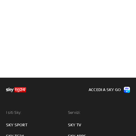
ACCEDI A SKY GO
I siti Sky:
Servizi:
SKY SPORT
SKY TV