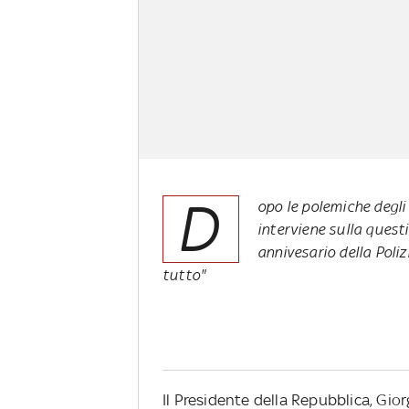
D
opo le polemiche degli 
interviene sulla quest
annivesario della Poli
tutto"
Il Presidente della Repubblica, Gio