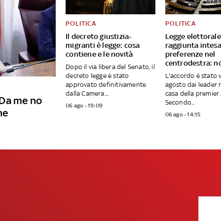
POLITICA
POLITICA
Il decreto giustizia-
Legge elettorale
migranti è legge: cosa
raggiunta intes
contiene e le novità
preferenze nel
centrodestra: n
Dopo il via libera del Senato, il
decreto legge è stato
L'accordo è stato v
approvato definitivamente
agosto dai leader r
dalla Camera....
casa della premier
"Da me no
Secondo...
06 ago - 19:09
ne
06 ago - 14:15