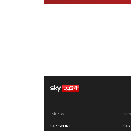
I siti Sky:
Serv
SKY SPORT
SKY