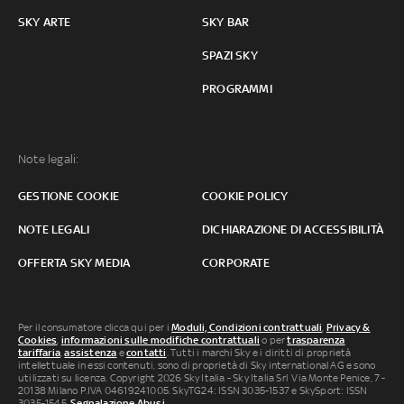
SKY ARTE
SKY BAR
SPAZI SKY
PROGRAMMI
Note legali:
GESTIONE COOKIE
COOKIE POLICY
NOTE LEGALI
DICHIARAZIONE DI ACCESSIBILITÀ
OFFERTA SKY MEDIA
CORPORATE
Per il consumatore clicca qui per i
Moduli, Condizioni contrattuali
,
Privacy &
Cookies
,
informazioni sulle modifiche contrattuali
o per
trasparenza
tariffaria
,
assistenza
e
contatti
. Tutti i marchi Sky e i diritti di proprietà
intellettuale in essi contenuti, sono di proprietà di Sky international AG e sono
utilizzati su licenza. Copyright 2026 Sky Italia - Sky Italia Srl Via Monte Penice, 7 -
20138 Milano P.IVA 04619241005. SkyTG24: ISSN 3035-1537 e SkySport: ISSN
3035-1545.
Segnalazione Abusi