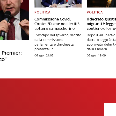
POLITICA
POLITICA
Commissione Covid,
Il decreto giusti
Conte: "Da me no illeciti".
migranti è legge
Lettera su mascherine
contiene e le no
L'ex capo del governo, sentito
Dopo il via libera d
dalla commissione
decreto legge è st
parlamentare d’inchiesta,
approvato definit
presenta un...
dalla Camera....
 Premier:
06 ago - 21:05
06 ago - 19:09
co"