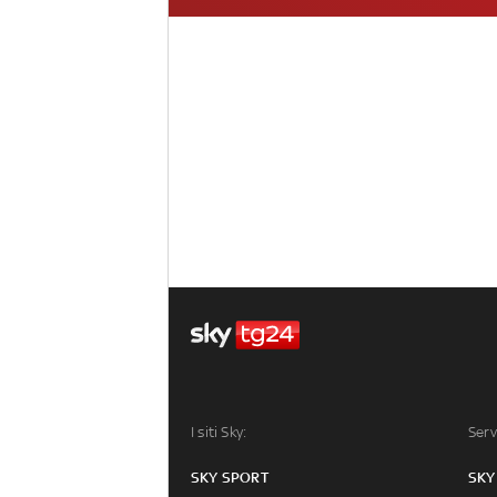
I siti Sky:
Serv
SKY SPORT
SKY