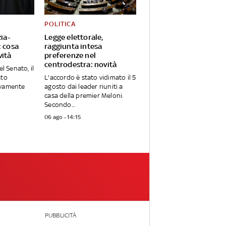
POLITICA
zia-
Legge elettorale,
: cosa
raggiunta intesa
vità
preferenze nel
centrodestra: novità
el Senato, il
ato
L'accordo è stato vidimato il 5
ivamente
agosto dai leader riuniti a
casa della premier Meloni.
Secondo...
06 ago - 14:15
PUBBLICITÀ