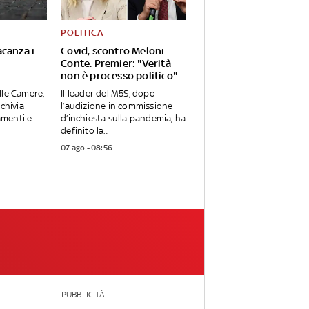
POLITICA
acanza i
Covid, scontro Meloni-
Conte. Premier: "Verità
non è processo politico"
lle Camere,
Il leader del M5S, dopo
rchivia
l’audizione in commissione
menti e
d’inchiesta sulla pandemia, ha
definito la...
07 ago - 08:56
PUBBLICITÀ