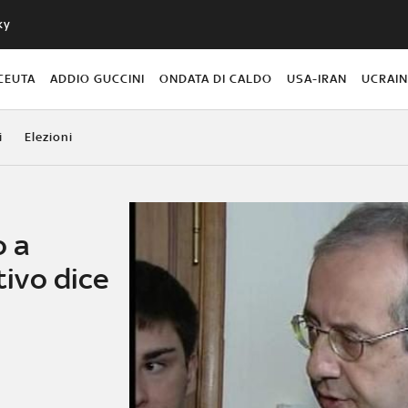
ky
CEUTA
ADDIO GUCCINI
ONDATA DI CALDO
USA-IRAN
UCRAI
i
Elezioni
o a
tivo dice