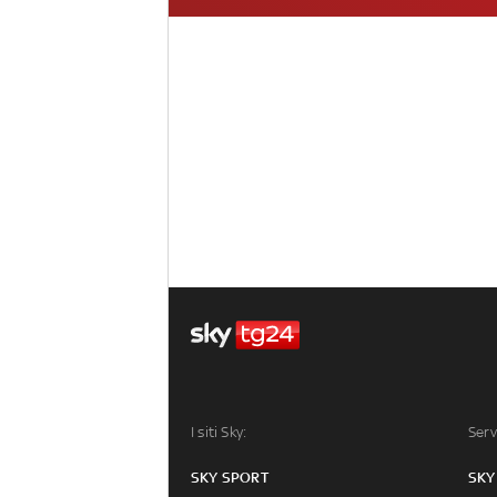
I siti Sky:
Serv
SKY SPORT
SKY