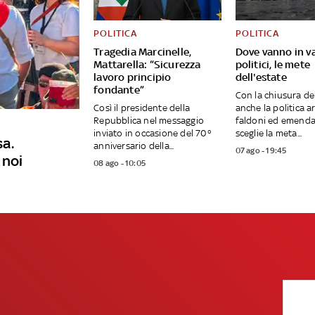
POLITICA
POLITICA
Tragedia Marcinelle,
Dove vanno in v
Mattarella: “Sicurezza
politici, le mete
lavoro principio
dell'estate
fondante”
Con la chiusura de
Così il presidente della
anche la politica a
Repubblica nel messaggio
faldoni ed emenda
inviato in occasione del 70°
sceglie la meta...
sa.
anniversario della...
07 ago - 19:45
 noi
08 ago - 10:05