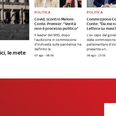
POLITICA
POLITICA
Covid, scontro Meloni-
Commissione Co
Conte. Premier: "Verità
Conte: "Da me no 
non è processo politico"
Lettera su masc
Il leader del M5S, dopo
L'ex capo del gove
l’audizione in commissione
dalla commissione
d’inchiesta sulla pandemia, ha
parlamentare d’inc
definito la...
presenta un...
ici, le mete
07 ago - 08:56
06 ago - 21:05