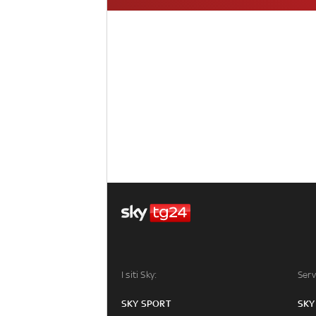
I siti Sky:
Serv
SKY SPORT
SKY