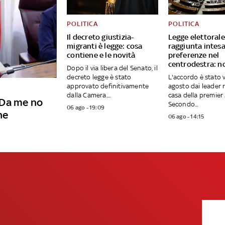
POLITICA
POLITICA
Il decreto giustizia-
Legge elettorale
migranti è legge: cosa
raggiunta intes
contiene e le novità
preferenze nel
centrodestra: n
Dopo il via libera del Senato, il
decreto legge è stato
L'accordo è stato v
approvato definitivamente
agosto dai leader r
dalla Camera....
casa della premier
"Da me no
Secondo...
06 ago - 19:09
ne
06 ago - 14:15