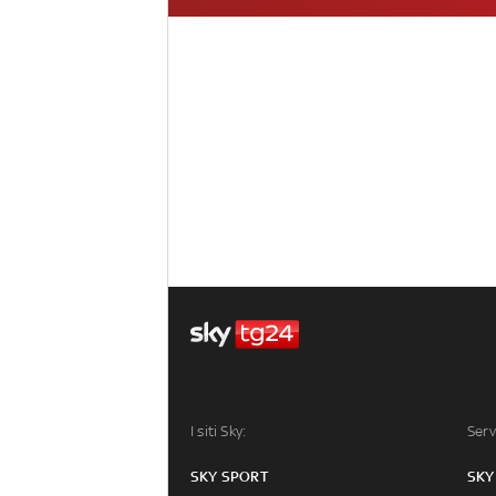
I siti Sky:
Serv
SKY SPORT
SKY