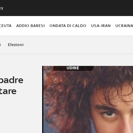
ky
CEUTA
ADDIO BARESI
ONDATA DI CALDO
USA-IRAN
UCRAIN
i
Elezioni
 padre
tare