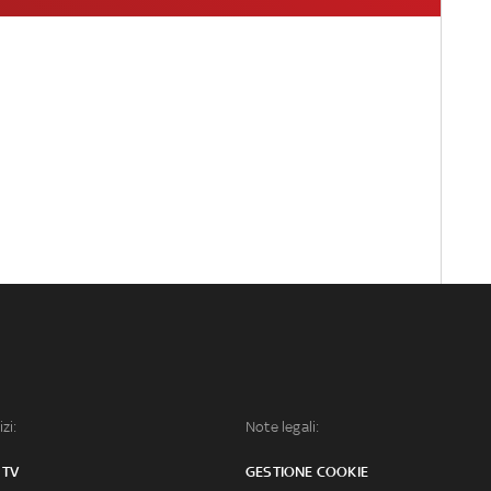
izi:
Note legali:
 TV
GESTIONE COOKIE