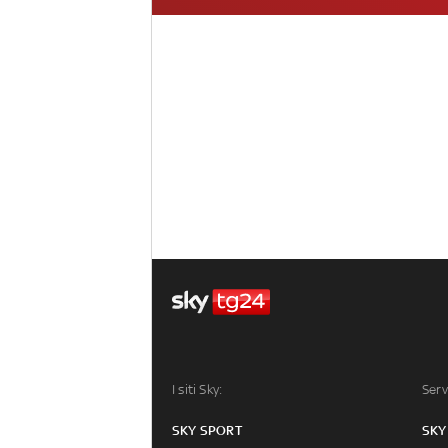
I siti Sky:
Serv
SKY SPORT
SKY