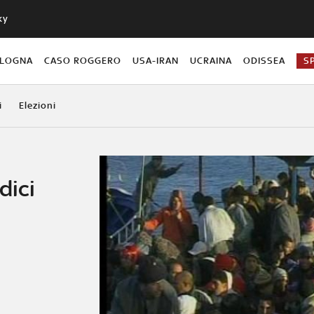
ky
OLOGNA
CASO ROGGERO
USA-IRAN
UCRAINA
ODISSEA
S
i
Elezioni
dici