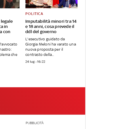
POLITICA
 legale
Imputabilità minori tra 14
a in
e 18 anni, cosa prevede il
a con
ddl del governo
L'esecutivo guidato da
l'avvocato
Giorgia Meloni ha varato una
mastro:
nuova proposta per il
blema che
contrasto della...
24 lug - 16:22
PUBBLICITÀ