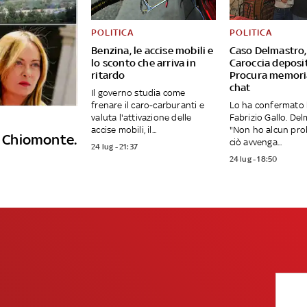
POLITICA
POLITICA
Benzina, le accise mobili e
Caso Delmastro,
lo sconto che arriva in
Caroccia deposit
ritardo
Procura memori
chat
Il governo studia come
frenare il caro-carburanti e
Lo ha confermato 
valuta l'attivazione delle
Fabrizio Gallo. Del
accise mobili, il...
"Non ho alcun pro
 a Chiomonte.
ciò avvenga...
24 lug - 21:37
24 lug - 18:50