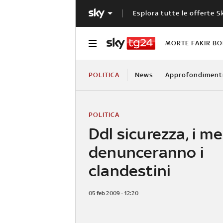
Esplora tutte le offerte S
MORTE FAKIR B
POLITICA
News
Approfondiment
POLITICA
Ddl sicurezza, i me
denunceranno i
clandestini
05 feb 2009 - 12:20