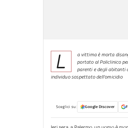
L
a vittima è morta disang
portato al Policlinico p
parenti e degli abitanti 
individuo sospettato dell'omicidio
Sceglici su:
Google Discover
F
Ieri sera, a Palermo, un uomo è mo