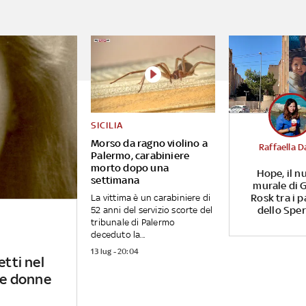
SICILIA
Morso da ragno violino a
Raffaella D
Palermo, carabiniere
morto dopo una
Hope, il n
settimana
murale di G
Rosk tra i p
La vittima è un carabiniere di
dello Spe
52 anni del servizio scorte del
tribunale di Palermo
deceduto la...
13 lug - 20:04
etti nel
 le donne