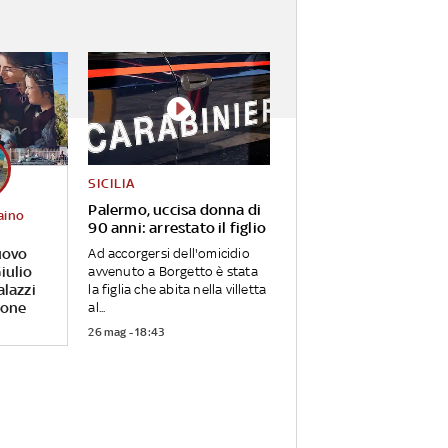
SICILIA
Palermo, uccisa donna di
aino
90 anni: arrestato il figlio
uovo
Ad accorgersi dell'omicidio
iulio
avvenuto a Borgetto è stata
alazzi
la figlia che abita nella villetta
rone
al...
26 mag - 18:43