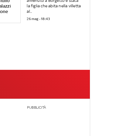
iulio
avvenuto a Borgetto è stata
alazzi
la figlia che abita nella villetta
rone
al...
26 mag - 18:43
PUBBLICITÀ