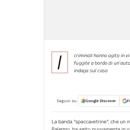
I
criminali hanno agito in vi
fuggite a bordo di un’auto.
indaga sul caso
Seguici su:
Google Discover
F
La banda "spaccavetrine", che un m
Palermo, ha agito nuovamente in vi