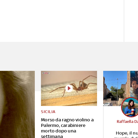
SICILIA
Morso da ragno violino a
Raffaella D
Palermo, carabiniere
morto dopo una
Hope, il n
settimana