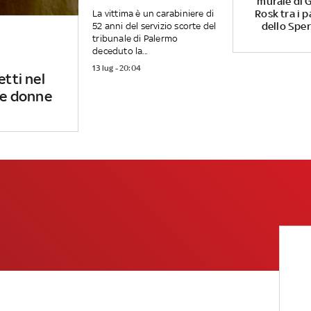
murale di G
Rosk tra i p
La vittima è un carabiniere di
dello Spe
52 anni del servizio scorte del
tribunale di Palermo
deceduto la...
13 lug - 20:04
etti nel
 le donne