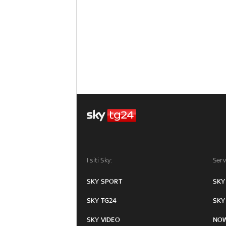
I siti Sky:
Serv
SKY SPORT
SKY
SKY TG24
SKY
SKY VIDEO
NO