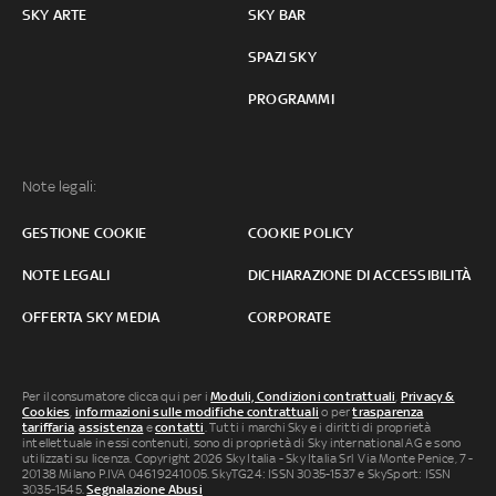
SKY ARTE
SKY BAR
SPAZI SKY
PROGRAMMI
Note legali:
GESTIONE COOKIE
COOKIE POLICY
NOTE LEGALI
DICHIARAZIONE DI ACCESSIBILITÀ
OFFERTA SKY MEDIA
CORPORATE
Per il consumatore clicca qui per i
Moduli, Condizioni contrattuali
,
Privacy &
Cookies
,
informazioni sulle modifiche contrattuali
o per
trasparenza
tariffaria
,
assistenza
e
contatti
. Tutti i marchi Sky e i diritti di proprietà
intellettuale in essi contenuti, sono di proprietà di Sky international AG e sono
utilizzati su licenza. Copyright 2026 Sky Italia - Sky Italia Srl Via Monte Penice, 7 -
20138 Milano P.IVA 04619241005. SkyTG24: ISSN 3035-1537 e SkySport: ISSN
3035-1545.
Segnalazione Abusi