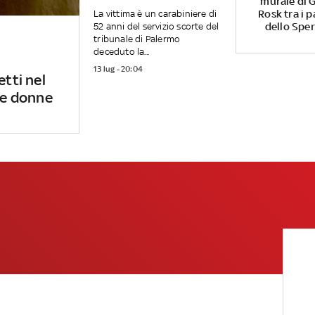
murale di G
Rosk tra i p
La vittima è un carabiniere di
dello Spe
52 anni del servizio scorte del
tribunale di Palermo
deceduto la...
13 lug - 20:04
etti nel
 le donne