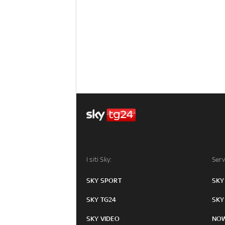
I siti Sky:
Serv
SKY SPORT
SKY
SKY TG24
SKY
SKY VIDEO
NO