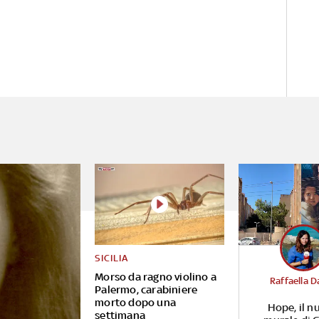
SICILIA
Morso da ragno violino a
Raffaella D
Palermo, carabiniere
morto dopo una
Hope, il n
settimana