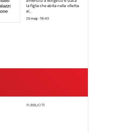
iulio
avvenuto a Borgetto è stata
alazzi
la figlia che abita nella villetta
rone
al...
26 mag - 18:43
PUBBLICITÀ