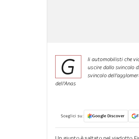
G
li automobilisti che vi
uscire dallo svincolo 
svincolo dell'agglomer
dell'Anas
Sceglici su:
Google Discover
F
Un giunto è saltato nel viadotto F