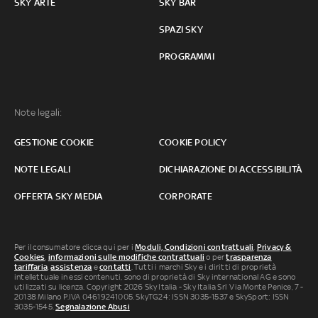
SKY ARTE
SKY BAR
SPAZI SKY
PROGRAMMI
Note legali:
GESTIONE COOKIE
COOKIE POLICY
NOTE LEGALI
DICHIARAZIONE DI ACCESSIBILITÀ
OFFERTA SKY MEDIA
CORPORATE
Per il consumatore clicca qui per i
Moduli, Condizioni contrattuali
,
Privacy &
Cookies
,
informazioni sulle modifiche contrattuali
o per
trasparenza
tariffaria
,
assistenza
e
contatti
. Tutti i marchi Sky e i diritti di proprietà
intellettuale in essi contenuti, sono di proprietà di Sky international AG e sono
utilizzati su licenza. Copyright 2026 Sky Italia - Sky Italia Srl Via Monte Penice, 7 -
20138 Milano P.IVA 04619241005. SkyTG24: ISSN 3035-1537 e SkySport: ISSN
3035-1545.
Segnalazione Abusi